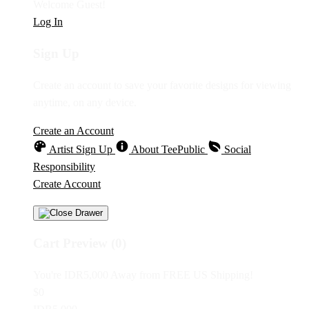
Welcome Guest!
Log In
Sign Up
Create an account to save your favorite designs for viewing
anytime, on any device.
Create an Account
Artist Sign Up
About TeePublic
Social
Responsibility
Create Account
Cart Preview (0)
You're
IDR5,000
Away from
FREE US Shipping!
$0