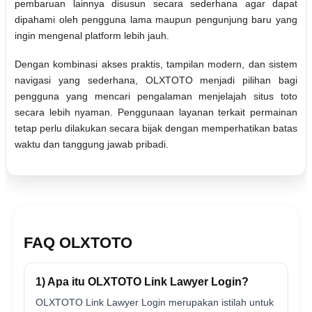
pembaruan lainnya disusun secara sederhana agar dapat
dipahami oleh pengguna lama maupun pengunjung baru yang
ingin mengenal platform lebih jauh.
Dengan kombinasi akses praktis, tampilan modern, dan sistem
navigasi yang sederhana, OLXTOTO menjadi pilihan bagi
pengguna yang mencari pengalaman menjelajah situs toto
secara lebih nyaman. Penggunaan layanan terkait permainan
tetap perlu dilakukan secara bijak dengan memperhatikan batas
waktu dan tanggung jawab pribadi.
FAQ OLXTOTO
1) Apa itu OLXTOTO Link Lawyer Login?
OLXTOTO Link Lawyer Login merupakan istilah untuk