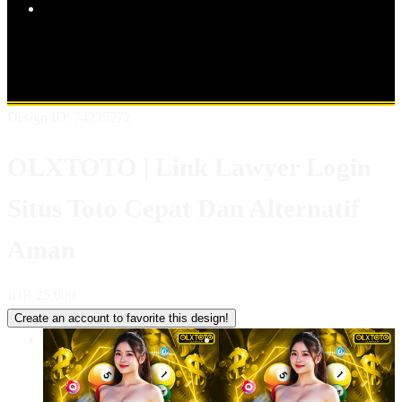
Popular Products
Shop All Designs
OLXTOTO
SITUS TOTO
BANDAR TOGEL
TOGEL ONLINE
OLXTOTO TOGEL
SITUS TOGEL
LOGIN
SITUS TOTO
Design ID: 74235272
OLXTOTO | Link Lawyer Login
Situs Toto Cepat Dan Alternatif
Aman
IDR 25.000
Create an account to favorite this design!