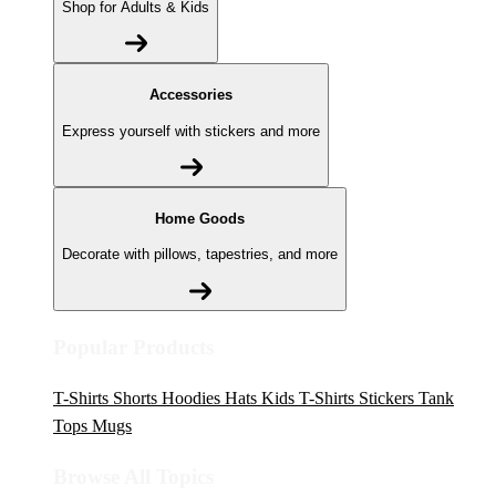
Shop for Adults & Kids
Accessories
Express yourself with stickers and more
Home Goods
Decorate with pillows, tapestries, and more
Popular Products
T-Shirts
Shorts
Hoodies
Hats
Kids T-Shirts
Stickers
Tank
Tops
Mugs
Browse All Topics