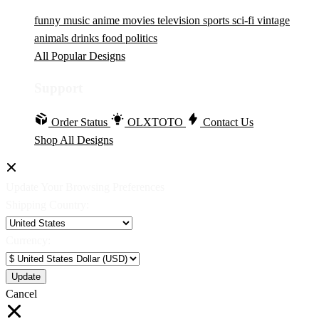
funny
music
anime
movies
television
sports
sci-fi
vintage
animals
drinks
food
politics
All Popular Designs
Support
Order Status
OLXTOTO
Contact Us
Shop All Designs
Update Your Browsing Preferences
Shipping Country:
Currency:
Cancel