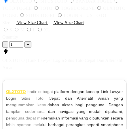
OLXTOTO
SITUS TOTO
BANDAR TOGEL
TOTO TOGEL
TOTO
TOGEL ONLINE
OLXTOTO
TOGEL
SITUS TOGEL
LOGIN SITUS TOTO
Size
View Size Chart
View Size Chart
S
M
L
XL
Quantity
-
+
OLXTOTO | Link Lawyer Login Situs Toto Cepat Dan Alternatif
Aman
OLXTOTO
hadir sebagai platform dengan konsep Link Lawyer
Login Situs Toto Cepat dan Alternatif Aman yang
mengutamakan kemudahan akses bagi pengguna. Dengan
tampilan sederhana dan navigasi yang mudah dipahami,
pengguna dapat menemukan informasi yang dibutuhkan secara
lebih nyaman melalui berbagai perangkat seperti smartphone