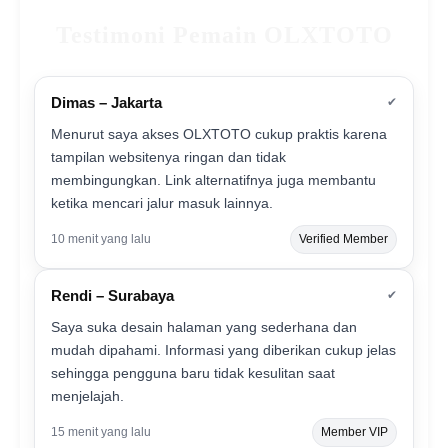
Testimoni Pemain OLXTOTO
Dimas – Jakarta
✔
Menurut saya akses OLXTOTO cukup praktis karena
tampilan websitenya ringan dan tidak
membingungkan. Link alternatifnya juga membantu
ketika mencari jalur masuk lainnya.
10 menit yang lalu
Verified Member
Rendi – Surabaya
✔
Saya suka desain halaman yang sederhana dan
mudah dipahami. Informasi yang diberikan cukup jelas
sehingga pengguna baru tidak kesulitan saat
menjelajah.
15 menit yang lalu
Member VIP