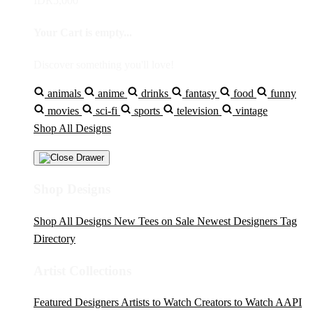
IDR5,000
Your Cart is empty...
Discover something you'll love!
animals
anime
drinks
fantasy
food
funny
movies
sci-fi
sports
television
vintage
Shop All Designs
Shop Designs
Shop All Designs
New Tees on Sale
Newest Designers
Tag
Directory
Artist Collections
Featured Designers
Artists to Watch
Creators to Watch
AAPI