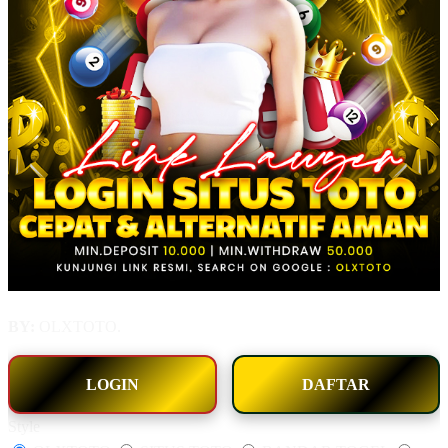
BY:
OLXTOTO.
LOGIN
DAFTAR
Style