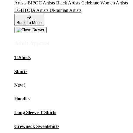
Artists
BIPOC Artists
Black Artists
Celebrate Women Artists
LGBTQIA Artists
Ukrainian Artists
Back To Menu
Adult Apparel
T-Shirts
Shorts
New!
Hoodies
Long Sleeve T-Shirts
Crewneck Sweatshirts