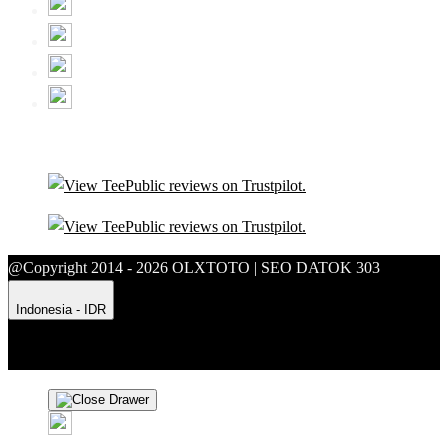
@Copyright 2014 - 2026 OLXTOTO | SEO DATOK 303
Indonesia - IDR
Product Safety
Intellectual Property Policy
CA: Do Not Sell My
Personal Information
Privacy Policy
Terms