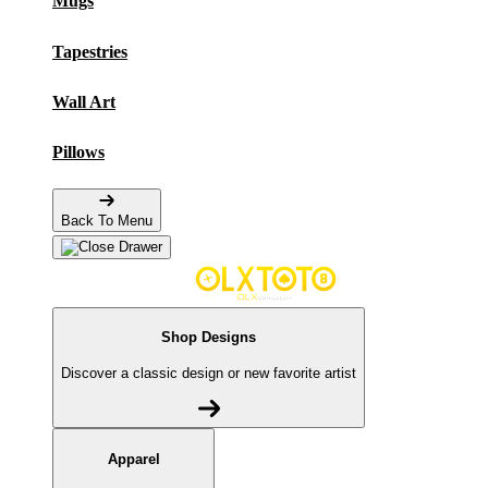
Mugs
Tapestries
Wall Art
Pillows
Back To Menu
Shop Designs
Discover a classic design or new favorite artist
Apparel