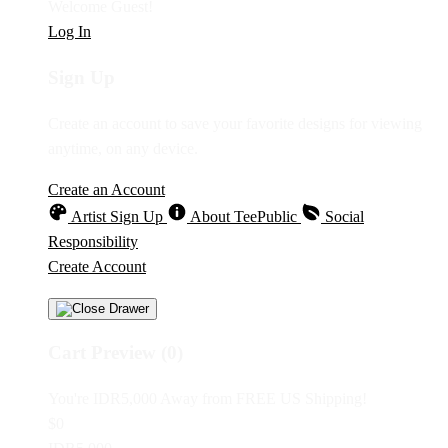
Welcome Guest!
Log In
Sign Up
Create an account to save your favorite designs for viewing
anytime, on any device.
Create an Account
Artist Sign Up
About TeePublic
Social
Responsibility
Create Account
Cart Preview (0)
You're
IDR5,000
Away from
FREE US Shipping!
$0