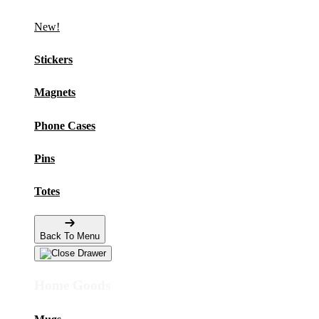
New!
Stickers
Magnets
Phone Cases
Pins
Totes
Back To Menu
Home Goods