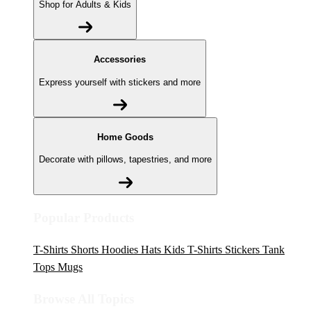
Shop for Adults & Kids
Accessories
Express yourself with stickers and more
Home Goods
Decorate with pillows, tapestries, and more
Popular Products
T-Shirts
Shorts
Hoodies
Hats
Kids T-Shirts
Stickers
Tank
Tops
Mugs
Browse All Topics