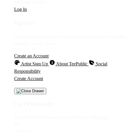
Welcome Guest!
Log In
Sign Up
Create an account to save your favorite designs for viewing
anytime, on any device.
Create an Account
Artist Sign Up
About TeePublic
Social
Responsibility
Create Account
Cart Preview (0)
You're
IDR5,000
Away from
FREE US Shipping!
$0