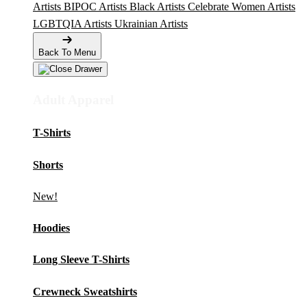
Artists
BIPOC Artists
Black Artists
Celebrate Women Artists
LGBTQIA Artists
Ukrainian Artists
Back To Menu
Adult Apparel
T-Shirts
Shorts
New!
Hoodies
Long Sleeve T-Shirts
Crewneck Sweatshirts