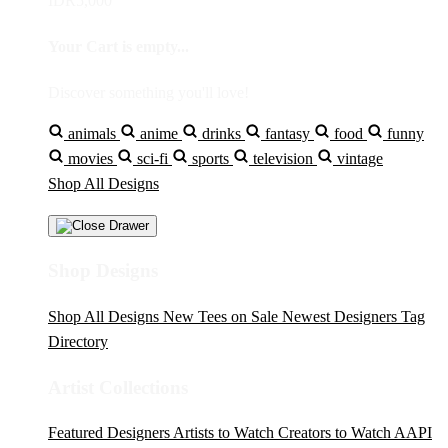
IDR5,000
Your Cart is empty...
Discover something you'll love!
animals
anime
drinks
fantasy
food
funny
movies
sci-fi
sports
television
vintage
Shop All Designs
Shop Designs
Shop All Designs
New Tees on Sale
Newest Designers
Tag
Directory
Artist Collections
Featured Designers
Artists to Watch
Creators to Watch
AAPI