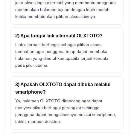
jalur akses login alternatif yang membantu pengguna
menemukan halaman tujuan dengan lebih mudah
ketika membutuhkan pilihan akses lainnya.
2) Apa fungsi link alternatif OLXTOTO?
Link alternatif berfungsi sebagai pilihan akses
tambahan agar pengguna tetap dapat membuka
halaman yang dibutuhkan apabila terjadi kendala
pada jalur utama.
3) Apakah OLXTOTO dapat dibuka melalui
smartphone?
Ya, halaman OLXTOTO dirancang agar dapat
menyesuaikan berbagai perangkat sehingga
pengguna dapat mengaksesnya melalui smartphone,
tablet, maupun desktop.