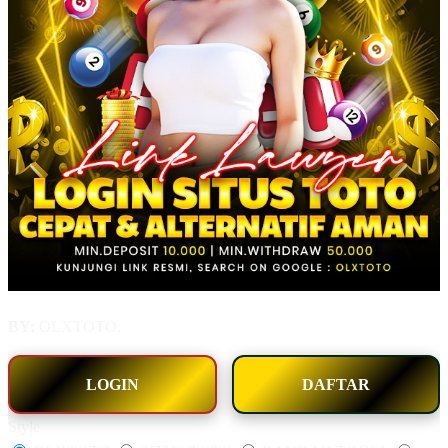
BY:
OLXTOTO.
LOGIN
DAFTAR
Style