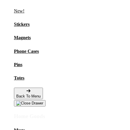
New!
Stickers
Magnets
Phone Cases
Pins
Totes
Back To Menu
Home Goods