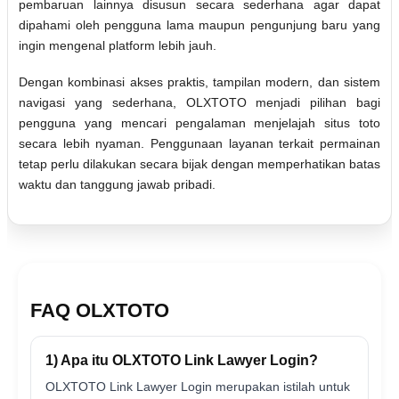
pembaruan lainnya disusun secara sederhana agar dapat
dipahami oleh pengguna lama maupun pengunjung baru yang
ingin mengenal platform lebih jauh.
Dengan kombinasi akses praktis, tampilan modern, dan sistem
navigasi yang sederhana, OLXTOTO menjadi pilihan bagi
pengguna yang mencari pengalaman menjelajah situs toto
secara lebih nyaman. Penggunaan layanan terkait permainan
tetap perlu dilakukan secara bijak dengan memperhatikan batas
waktu dan tanggung jawab pribadi.
FAQ OLXTOTO
1) Apa itu OLXTOTO Link Lawyer Login?
OLXTOTO Link Lawyer Login merupakan istilah untuk