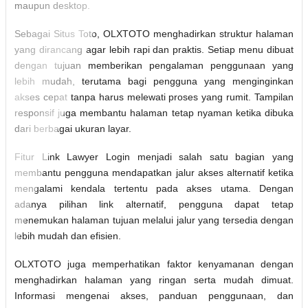
maupun desktop.
Sebagai Situs Toto, OLXTOTO menghadirkan struktur halaman
yang dirancang agar lebih rapi dan praktis. Setiap menu dibuat
dengan tujuan memberikan pengalaman penggunaan yang
lebih mudah, terutama bagi pengguna yang menginginkan
akses cepat tanpa harus melewati proses yang rumit. Tampilan
responsif juga membantu halaman tetap nyaman ketika dibuka
dari berbagai ukuran layar.
Fitur Link Lawyer Login menjadi salah satu bagian yang
membantu pengguna mendapatkan jalur akses alternatif ketika
mengalami kendala tertentu pada akses utama. Dengan
adanya pilihan link alternatif, pengguna dapat tetap
menemukan halaman tujuan melalui jalur yang tersedia dengan
lebih mudah dan efisien.
OLXTOTO juga memperhatikan faktor kenyamanan dengan
menghadirkan halaman yang ringan serta mudah dimuat.
Informasi mengenai akses, panduan penggunaan, dan