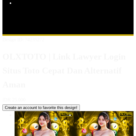
Popular Products
Shop All Designs
OLXTOTO
SITUS TOTO
BANDAR TOGEL
TOGEL ONLINE
OLXTOTO TOGEL
SITUS TOGEL
LOGIN
SITUS TOTO
Design ID: 74235272
OLXTOTO | Link Lawyer Login
Situs Toto Cepat Dan Alternatif
Aman
IDR 25.000
Create an account to favorite this design!