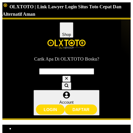
OLXTOTO | Link Lawyer Login Situs Toto Cepat Dan
Alternatif Aman
Shop
Carik Apa Di OLXTOTO Bosku?
Account
LOGIN
DAFTAR
Explore Categories