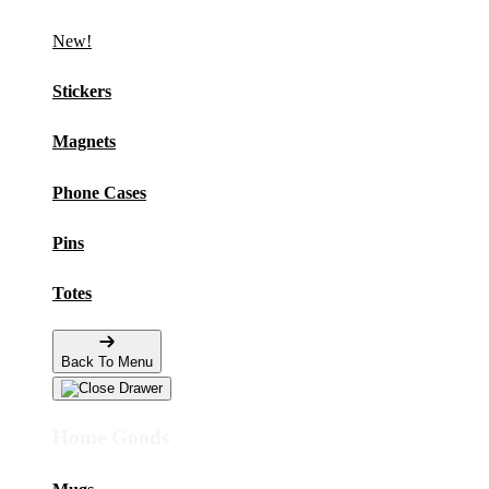
New!
Stickers
Magnets
Phone Cases
Pins
Totes
Back To Menu
Home Goods