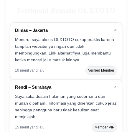
Testimoni Pemain OLXTOTO
Dimas – Jakarta
✔
Menurut saya akses OLXTOTO cukup praktis karena
tampilan websitenya ringan dan tidak
membingungkan. Link alternatifnya juga membantu
ketika mencari jalur masuk lainnya.
10 menit yang lalu
Verified Member
Rendi – Surabaya
✔
Saya suka desain halaman yang sederhana dan
mudah dipahami. Informasi yang diberikan cukup jelas
sehingga pengguna baru tidak kesulitan saat
menjelajah.
15 menit yang lalu
Member VIP