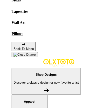
Mugs
Tapestries
Wall Art
Pillows
Back To Menu
Shop Designs
Discover a classic design or new favorite artist
Apparel