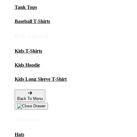
Tank Tops
Baseball T-Shirts
Kids Apparel
Kids T-Shirts
Kids Hoodie
Kids Long Sleeve T-Shirt
Back To Menu
Accessories
Hats