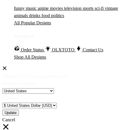
funny
music
anime
movies
television
sports
sci-fi
vintage
animals
drinks
food
politics
All Popular Designs
Support
Order Status
OLXTOTO
Contact Us
Shop All Designs
Update Your Browsing Preferences
Shipping Country:
Currency:
Cancel