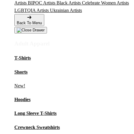
Artists
BIPOC Artists
Black Artists
Celebrate Women Artists
LGBTQIA Artists
Ukrainian Artists
Back To Menu
Adult Apparel
T-Shirts
Shorts
New!
Hoodies
Long Sleeve T-Shirts
Crewneck Sweatshirts