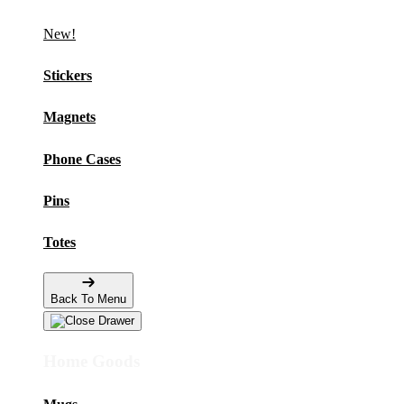
New!
Stickers
Magnets
Phone Cases
Pins
Totes
Back To Menu
Home Goods