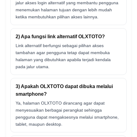
jalur akses login alternatif yang membantu pengguna
menemukan halaman tujuan dengan lebih mudah
ketika membutuhkan pilihan akses lainnya.
2) Apa fungsi link alternatif OLXTOTO?
Link alternatif berfungsi sebagai pilihan akses
tambahan agar pengguna tetap dapat membuka
halaman yang dibutuhkan apabila terjadi kendala
pada jalur utama.
3) Apakah OLXTOTO dapat dibuka melalui
smartphone?
Ya, halaman OLXTOTO dirancang agar dapat
menyesuaikan berbagai perangkat sehingga
pengguna dapat mengaksesnya melalui smartphone,
tablet, maupun desktop.