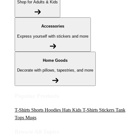
Shop for Adults & Kids
Accessories
Express yourself with stickers and more
Home Goods
Decorate with pillows, tapestries, and more
Popular Products
T-Shirts
Shorts
Hoodies
Hats
Kids T-Shirts
Stickers
Tank
Tops
Mugs
Browse All Topics