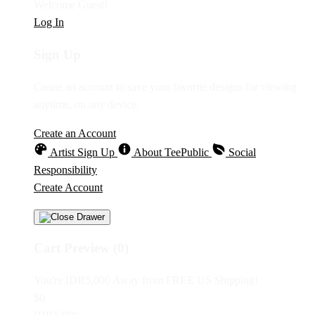
Welcome Guest!
Log In
Sign Up
Create an account to save your favorite designs for viewing
anytime, on any device.
Create an Account
Artist Sign Up
About TeePublic
Social
Responsibility
Create Account
Cart Preview (0)
You're
IDR5,000
Away from
FREE US Shipping!
$0