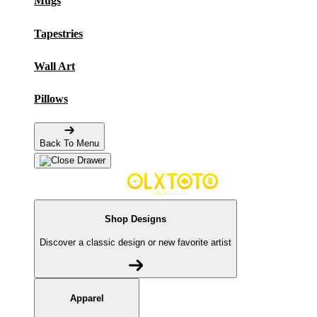
Mugs
Tapestries
Wall Art
Pillows
Back To Menu
Shop Designs
Discover a classic design or new favorite artist
Apparel