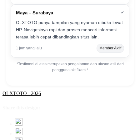
Maya – Surabaya
✔
OLXTOTO punya tampilan yang nyaman dibuka lewat
HP. Navigasinya rapi dan proses mencari informasi
terasa lebih cepat dibandingkan situs lain.
1 jam yang lalu
Member Aktif
*Testimoni di atas merupakan pengalaman dan ulasan asli dari
pengguna aktif kami*
OLXTOTO - 2026
Share this design: