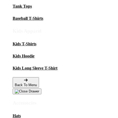
Tank Tops
Baseball T-Shirts
Kids Apparel
Kids T-Shirts
Kids Hoodie
Kids Long Sleeve T-Shirt
Back To Menu
Accessories
Hats