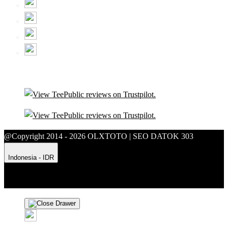
@Copyright 2014 - 2026 OLXTOTO | SEO DATOK 303
Indonesia - IDR
Product Safety
Intellectual Property Policy
CA: Do Not Sell My
Personal Information
Privacy Policy
Terms