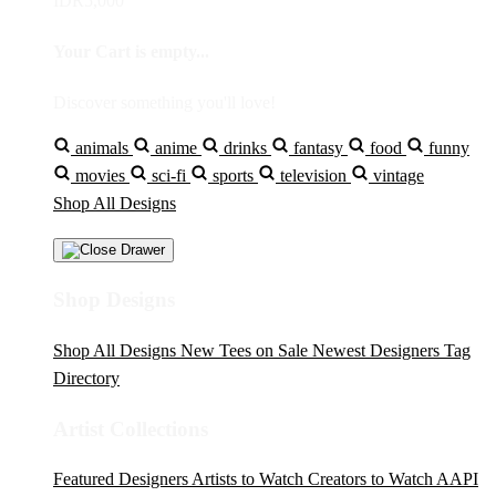
IDR5,000
Your Cart is empty...
Discover something you'll love!
animals
anime
drinks
fantasy
food
funny
movies
sci-fi
sports
television
vintage
Shop All Designs
Shop Designs
Shop All Designs
New Tees on Sale
Newest Designers
Tag
Directory
Artist Collections
Featured Designers
Artists to Watch
Creators to Watch
AAPI