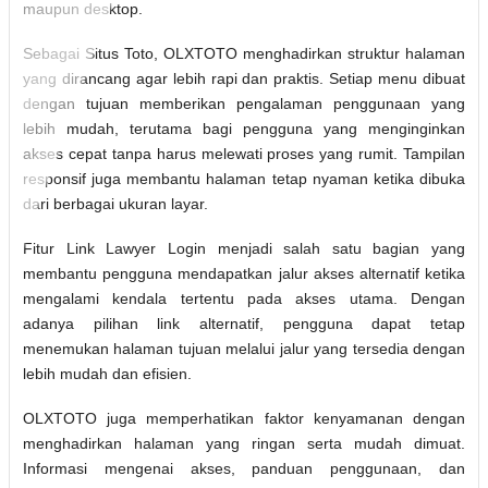
maupun desktop.
Sebagai Situs Toto, OLXTOTO menghadirkan struktur halaman
yang dirancang agar lebih rapi dan praktis. Setiap menu dibuat
dengan tujuan memberikan pengalaman penggunaan yang
lebih mudah, terutama bagi pengguna yang menginginkan
akses cepat tanpa harus melewati proses yang rumit. Tampilan
responsif juga membantu halaman tetap nyaman ketika dibuka
dari berbagai ukuran layar.
Fitur Link Lawyer Login menjadi salah satu bagian yang
membantu pengguna mendapatkan jalur akses alternatif ketika
mengalami kendala tertentu pada akses utama. Dengan
adanya pilihan link alternatif, pengguna dapat tetap
menemukan halaman tujuan melalui jalur yang tersedia dengan
lebih mudah dan efisien.
OLXTOTO juga memperhatikan faktor kenyamanan dengan
menghadirkan halaman yang ringan serta mudah dimuat.
Informasi mengenai akses, panduan penggunaan, dan