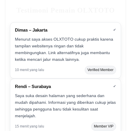
Testimoni Pemain OLXTOTO
Dimas – Jakarta
✔
Menurut saya akses OLXTOTO cukup praktis karena
tampilan websitenya ringan dan tidak
membingungkan. Link alternatifnya juga membantu
ketika mencari jalur masuk lainnya.
10 menit yang lalu
Verified Member
Rendi – Surabaya
✔
Saya suka desain halaman yang sederhana dan
mudah dipahami. Informasi yang diberikan cukup jelas
sehingga pengguna baru tidak kesulitan saat
menjelajah.
15 menit yang lalu
Member VIP