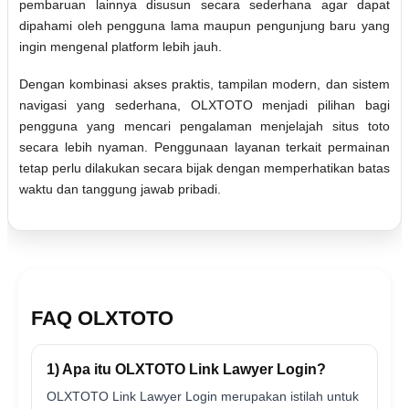
pembaruan lainnya disusun secara sederhana agar dapat
dipahami oleh pengguna lama maupun pengunjung baru yang
ingin mengenal platform lebih jauh.
Dengan kombinasi akses praktis, tampilan modern, dan sistem
navigasi yang sederhana, OLXTOTO menjadi pilihan bagi
pengguna yang mencari pengalaman menjelajah situs toto
secara lebih nyaman. Penggunaan layanan terkait permainan
tetap perlu dilakukan secara bijak dengan memperhatikan batas
waktu dan tanggung jawab pribadi.
FAQ OLXTOTO
1) Apa itu OLXTOTO Link Lawyer Login?
OLXTOTO Link Lawyer Login merupakan istilah untuk