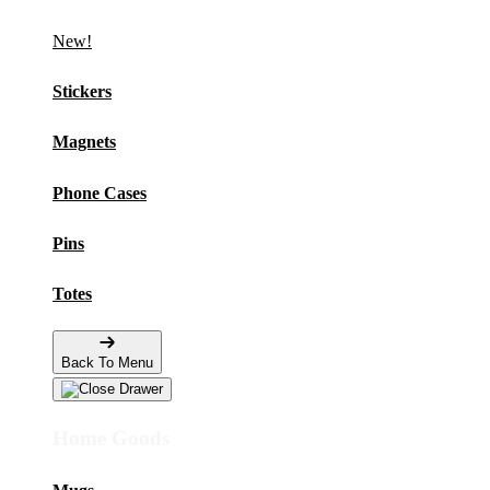
New!
Stickers
Magnets
Phone Cases
Pins
Totes
Back To Menu
Home Goods