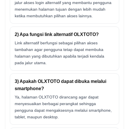
jalur akses login alternatif yang membantu pengguna
menemukan halaman tujuan dengan lebih mudah
ketika membutuhkan pilihan akses lainnya.
2) Apa fungsi link alternatif OLXTOTO?
Link alternatif berfungsi sebagai pilihan akses
tambahan agar pengguna tetap dapat membuka
halaman yang dibutuhkan apabila terjadi kendala
pada jalur utama.
3) Apakah OLXTOTO dapat dibuka melalui
smartphone?
Ya, halaman OLXTOTO dirancang agar dapat
menyesuaikan berbagai perangkat sehingga
pengguna dapat mengaksesnya melalui smartphone,
tablet, maupun desktop.