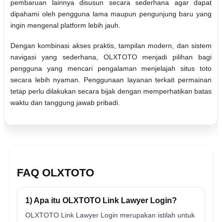
pembaruan lainnya disusun secara sederhana agar dapat
dipahami oleh pengguna lama maupun pengunjung baru yang
ingin mengenal platform lebih jauh.
Dengan kombinasi akses praktis, tampilan modern, dan sistem
navigasi yang sederhana, OLXTOTO menjadi pilihan bagi
pengguna yang mencari pengalaman menjelajah situs toto
secara lebih nyaman. Penggunaan layanan terkait permainan
tetap perlu dilakukan secara bijak dengan memperhatikan batas
waktu dan tanggung jawab pribadi.
FAQ OLXTOTO
1) Apa itu OLXTOTO Link Lawyer Login?
OLXTOTO Link Lawyer Login merupakan istilah untuk