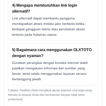
4) Mengapa membutuhkan link login
alternatif?
Link alternatif dapat membantu pengguna
mendapatkan akses melalui jalur berbeda ketika
terdapat gangguan teknis atau perubahan akses
tertentu pada halaman utama.
5) Bagaimana cara menggunakan OLXTOTO
dengan nyaman?
Gunakan perangkat dengan koneksi internet stabil,
pastikan mengakses informasi dari sumber yang
benar, serta selalu menggunakan layanan secara
bertanggung jawab.
Catatan: Pastikan Anda mengikuti aturan batasan usia legal yang
berlaku di wilayah Anda dan bermainlah dengan bijak serta
profesional.