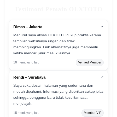
Testimoni Pemain OLXTOTO
Dimas – Jakarta
✔
Menurut saya akses OLXTOTO cukup praktis karena
tampilan websitenya ringan dan tidak
membingungkan. Link alternatifnya juga membantu
ketika mencari jalur masuk lainnya.
10 menit yang lalu
Verified Member
Rendi – Surabaya
✔
Saya suka desain halaman yang sederhana dan
mudah dipahami. Informasi yang diberikan cukup jelas
sehingga pengguna baru tidak kesulitan saat
menjelajah.
15 menit yang lalu
Member VIP