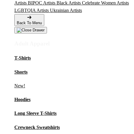
Artists
BIPOC Artists
Black Artists
Celebrate Women Artists
LGBTQIA Artists
Ukrainian Artists
Back To Menu
Adult Apparel
T-Shirts
Shorts
New!
Hoodies
Long Sleeve T-Shirts
Crewneck Sweatshirts