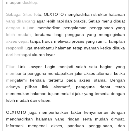
maupun desktop.
Sebagai Situs Toto, OLXTOTO menghadirkan struktur halaman
yang dirancang agar lebih rapi dan praktis. Setiap menu dibuat
dengan tujuan memberikan pengalaman penggunaan yang
lebih mudah, terutama bagi pengguna yang menginginkan
akses cepat tanpa harus melewati proses yang rumit. Tampilan
responsif juga membantu halaman tetap nyaman ketika dibuka
dari berbagai ukuran layar.
Fitur Link Lawyer Login menjadi salah satu bagian yang
membantu pengguna mendapatkan jalur akses alternatif ketika
mengalami kendala tertentu pada akses utama. Dengan
adanya pilihan link alternatif, pengguna dapat tetap
menemukan halaman tujuan melalui jalur yang tersedia dengan
lebih mudah dan efisien.
OLXTOTO juga memperhatikan faktor kenyamanan dengan
menghadirkan halaman yang ringan serta mudah dimuat.
Informasi mengenai akses, panduan penggunaan, dan