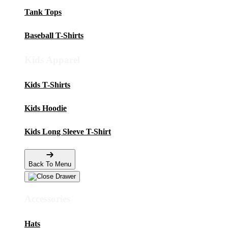
Tank Tops
Baseball T-Shirts
Kids Apparel
Kids T-Shirts
Kids Hoodie
Kids Long Sleeve T-Shirt
Back To Menu
Accessories
Hats