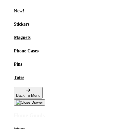
New!
Stickers
Magnets
Phone Cases
Pins
Totes
Back To Menu
Home Goods