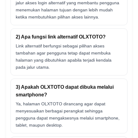
jalur akses login alternatif yang membantu pengguna
menemukan halaman tujuan dengan lebih mudah
ketika membutuhkan pilihan akses lainnya.
2) Apa fungsi link alternatif OLXTOTO?
Link alternatif berfungsi sebagai pilihan akses
tambahan agar pengguna tetap dapat membuka
halaman yang dibutuhkan apabila terjadi kendala
pada jalur utama.
3) Apakah OLXTOTO dapat dibuka melalui
smartphone?
Ya, halaman OLXTOTO dirancang agar dapat
menyesuaikan berbagai perangkat sehingga
pengguna dapat mengaksesnya melalui smartphone,
tablet, maupun desktop.