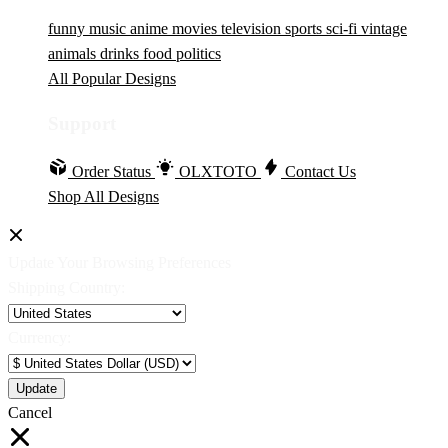
funny
music
anime
movies
television
sports
sci-fi
vintage
animals
drinks
food
politics
All Popular Designs
Support
Order Status
OLXTOTO
Contact Us
Shop All Designs
Update Your Browsing Preferences
Shipping Country:
Currency:
Cancel