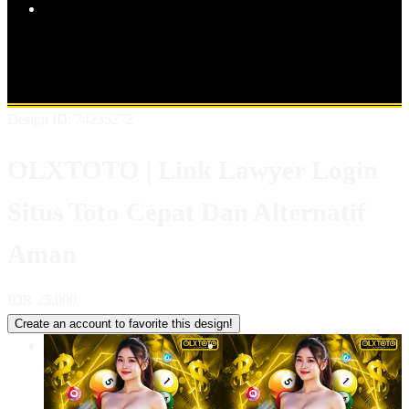
Popular Products
Shop All Designs
OLXTOTO
SITUS TOTO
BANDAR TOGEL
TOGEL ONLINE
OLXTOTO TOGEL
SITUS TOGEL
LOGIN
SITUS TOTO
Design ID: 74235272
OLXTOTO | Link Lawyer Login
Situs Toto Cepat Dan Alternatif
Aman
IDR 25.000
Create an account to favorite this design!