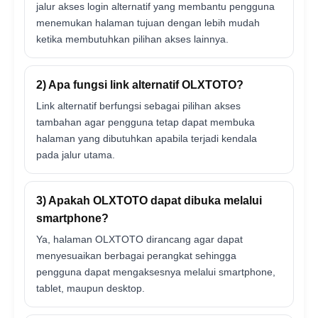
jalur akses login alternatif yang membantu pengguna
menemukan halaman tujuan dengan lebih mudah
ketika membutuhkan pilihan akses lainnya.
2) Apa fungsi link alternatif OLXTOTO?
Link alternatif berfungsi sebagai pilihan akses
tambahan agar pengguna tetap dapat membuka
halaman yang dibutuhkan apabila terjadi kendala
pada jalur utama.
3) Apakah OLXTOTO dapat dibuka melalui
smartphone?
Ya, halaman OLXTOTO dirancang agar dapat
menyesuaikan berbagai perangkat sehingga
pengguna dapat mengaksesnya melalui smartphone,
tablet, maupun desktop.