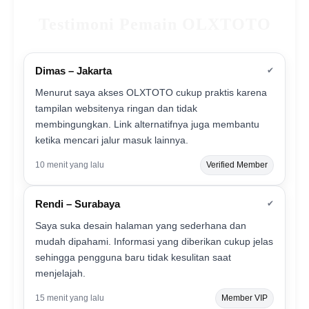
Testimoni Pemain OLXTOTO
Dimas – Jakarta
✔
Menurut saya akses OLXTOTO cukup praktis karena
tampilan websitenya ringan dan tidak
membingungkan. Link alternatifnya juga membantu
ketika mencari jalur masuk lainnya.
10 menit yang lalu
Verified Member
Rendi – Surabaya
✔
Saya suka desain halaman yang sederhana dan
mudah dipahami. Informasi yang diberikan cukup jelas
sehingga pengguna baru tidak kesulitan saat
menjelajah.
15 menit yang lalu
Member VIP