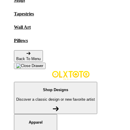
Mugs
Tapestries
Wall Art
Pillows
Back To Menu
Shop Designs
Discover a classic design or new favorite artist
Apparel