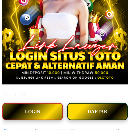
BY:
OLXTOTO.
LOGIN
DAFTAR
Style