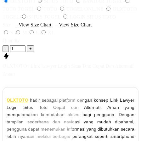
OLXTOTO
SITUS TOTO
BANDAR TOGEL
TOTO TOGEL
TOTO
TOGEL ONLINE
OLXTOTO
TOGEL
SITUS TOGEL
LOGIN SITUS TOTO
Size
View Size Chart
View Size Chart
S
M
L
XL
Quantity
-
+
OLXTOTO | Link Lawyer Login Situs Toto Cepat Dan Alternatif
Aman
OLXTOTO
hadir sebagai platform dengan konsep Link Lawyer
Login Situs Toto Cepat dan Alternatif Aman yang
mengutamakan kemudahan akses bagi pengguna. Dengan
tampilan sederhana dan navigasi yang mudah dipahami,
pengguna dapat menemukan informasi yang dibutuhkan secara
lebih nyaman melalui berbagai perangkat seperti smartphone