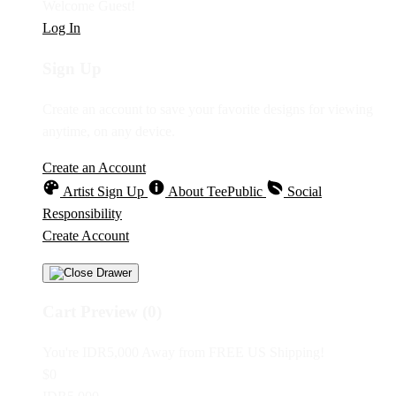
Welcome Guest!
Log In
Sign Up
Create an account to save your favorite designs for viewing
anytime, on any device.
Create an Account
Artist Sign Up
About TeePublic
Social
Responsibility
Create Account
Cart Preview (0)
You're
IDR5,000
Away from
FREE US Shipping!
$0