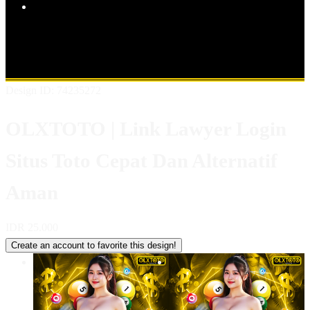
Popular Products
Shop All Designs
OLXTOTO
SITUS TOTO
BANDAR TOGEL
TOGEL ONLINE
OLXTOTO TOGEL
SITUS TOGEL
LOGIN
SITUS TOTO
Design ID: 74235272
OLXTOTO | Link Lawyer Login
Situs Toto Cepat Dan Alternatif
Aman
IDR 25.000
Create an account to favorite this design!