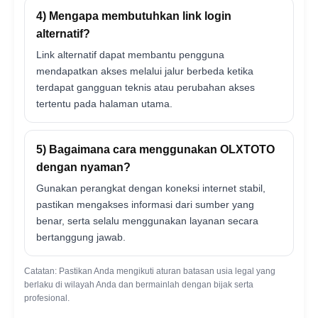
4) Mengapa membutuhkan link login
alternatif?
Link alternatif dapat membantu pengguna
mendapatkan akses melalui jalur berbeda ketika
terdapat gangguan teknis atau perubahan akses
tertentu pada halaman utama.
5) Bagaimana cara menggunakan OLXTOTO
dengan nyaman?
Gunakan perangkat dengan koneksi internet stabil,
pastikan mengakses informasi dari sumber yang
benar, serta selalu menggunakan layanan secara
bertanggung jawab.
Catatan: Pastikan Anda mengikuti aturan batasan usia legal yang
berlaku di wilayah Anda dan bermainlah dengan bijak serta
profesional.