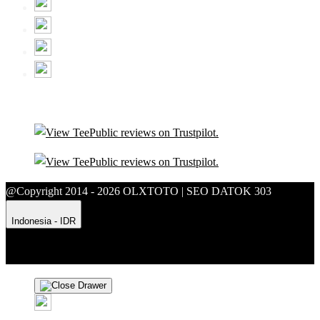
@Copyright 2014 - 2026 OLXTOTO | SEO DATOK 303
Indonesia - IDR
Product Safety
Intellectual Property Policy
CA: Do Not Sell My
Personal Information
Privacy Policy
Terms