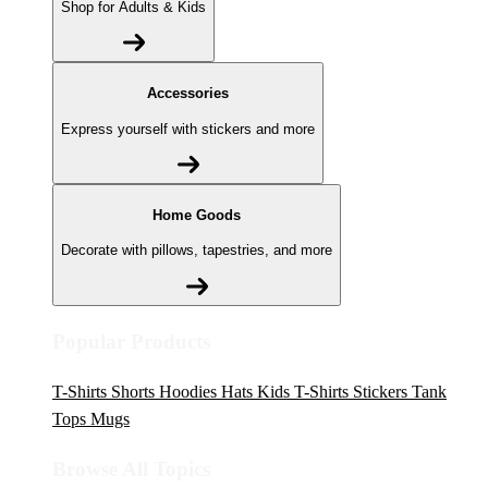
Shop for Adults & Kids
Accessories
Express yourself with stickers and more
Home Goods
Decorate with pillows, tapestries, and more
Popular Products
T-Shirts
Shorts
Hoodies
Hats
Kids T-Shirts
Stickers
Tank
Tops
Mugs
Browse All Topics