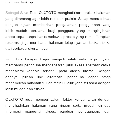
maupun desktop.
Sebagai Situs Toto, OLXTOTO menghadirkan struktur halaman
yang dirancang agar lebih rapi dan praktis. Setiap menu dibuat
dengan tujuan memberikan pengalaman penggunaan yang
lebih mudah, terutama bagi pengguna yang menginginkan
akses cepat tanpa harus melewati proses yang rumit. Tampilan
responsif juga membantu halaman tetap nyaman ketika dibuka
dari berbagai ukuran layar.
Fitur Link Lawyer Login menjadi salah satu bagian yang
membantu pengguna mendapatkan jalur akses alternatif ketika
mengalami kendala tertentu pada akses utama. Dengan
adanya pilihan link alternatif, pengguna dapat tetap
menemukan halaman tujuan melalui jalur yang tersedia dengan
lebih mudah dan efisien.
OLXTOTO juga memperhatikan faktor kenyamanan dengan
menghadirkan halaman yang ringan serta mudah dimuat.
Informasi mengenai akses, panduan penggunaan, dan