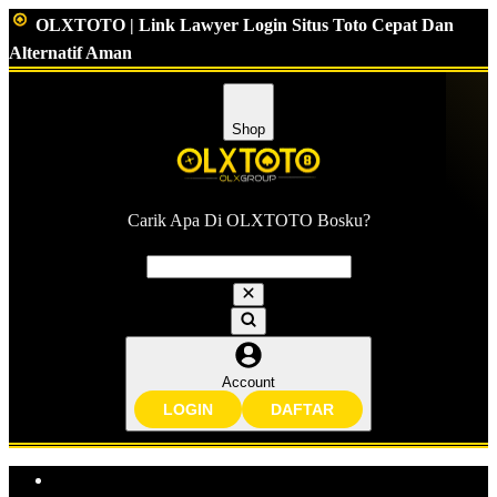
OLXTOTO | Link Lawyer Login Situs Toto Cepat Dan
Alternatif Aman
Shop
Carik Apa Di OLXTOTO Bosku?
Account
LOGIN
DAFTAR
Explore Categories