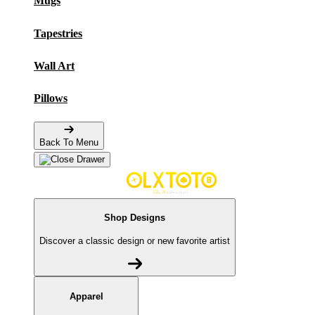
Mugs
Tapestries
Wall Art
Pillows
Back To Menu
Shop Designs
Discover a classic design or new favorite artist
Apparel