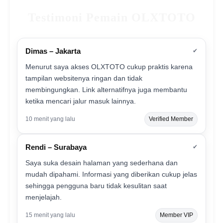
Testimoni Pemain OLXTOTO
Dimas – Jakarta
✔
Menurut saya akses OLXTOTO cukup praktis karena
tampilan websitenya ringan dan tidak
membingungkan. Link alternatifnya juga membantu
ketika mencari jalur masuk lainnya.
10 menit yang lalu
Verified Member
Rendi – Surabaya
✔
Saya suka desain halaman yang sederhana dan
mudah dipahami. Informasi yang diberikan cukup jelas
sehingga pengguna baru tidak kesulitan saat
menjelajah.
15 menit yang lalu
Member VIP