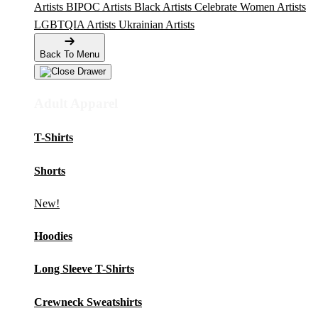
Artists
BIPOC Artists
Black Artists
Celebrate Women Artists
LGBTQIA Artists
Ukrainian Artists
Back To Menu
Adult Apparel
T-Shirts
Shorts
New!
Hoodies
Long Sleeve T-Shirts
Crewneck Sweatshirts