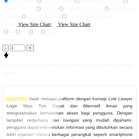
OLXTOTO
SITUS TOTO
BANDAR TOGEL
TOTO TOGEL
TOTO
TOGEL ONLINE
OLXTOTO
TOGEL
SITUS TOGEL
LOGIN SITUS TOTO
Size
View Size Chart
View Size Chart
S
M
L
XL
Quantity
-
+
OLXTOTO | Link Lawyer Login Situs Toto Cepat Dan Alternatif
Aman
OLXTOTO
hadir sebagai platform dengan konsep Link Lawyer
Login Situs Toto Cepat dan Alternatif Aman yang
mengutamakan kemudahan akses bagi pengguna. Dengan
tampilan sederhana dan navigasi yang mudah dipahami,
pengguna dapat menemukan informasi yang dibutuhkan secara
lebih nyaman melalui berbagai perangkat seperti smartphone