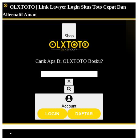
OLXTOTO | Link Lawyer Login Situs Toto Cepat Dan
Alternatif Aman
Shop
Carik Apa Di OLXTOTO Bosku?
Account
LOGIN
DAFTAR
Explore Categories