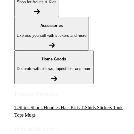
Shop for Adults & Kids
Accessories
Express yourself with stickers and more
Home Goods
Decorate with pillows, tapestries, and more
Popular Products
T-Shirts
Shorts
Hoodies
Hats
Kids T-Shirts
Stickers
Tank
Tops
Mugs
Browse All Topics