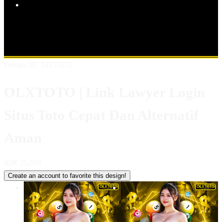
Popular Products
Shop All Designs
OLXTOTO
SITUS TOTO
BANDAR TOGEL
TOGEL ONLINE
OLXTOTO TOGEL
SITUS TOGEL
LOGIN
SITUS TOTO
Design ID: 74235272
OLXTOTO | Link Lawyer Login
Situs Toto Cepat Dan Alternatif
Aman
IDR 25.000
Create an account to favorite this design!