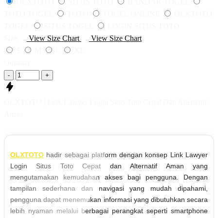
OLXTOTO
SITUS TOTO
BANDAR TOGEL
TOTO TOGEL
TOTO
TOGEL ONLINE
OLXTOTO
TOGEL
SITUS TOGEL
LOGIN SITUS TOTO
Size
View Size Chart
View Size Chart
S
M
L
XL
Quantity
-
+
OLXTOTO | Link Lawyer Login Situs Toto Cepat Dan Alternatif
Aman
OLXTOTO
hadir sebagai platform dengan konsep Link Lawyer
Login Situs Toto Cepat dan Alternatif Aman yang
mengutamakan kemudahan akses bagi pengguna. Dengan
tampilan sederhana dan navigasi yang mudah dipahami,
pengguna dapat menemukan informasi yang dibutuhkan secara
lebih nyaman melalui berbagai perangkat seperti smartphone