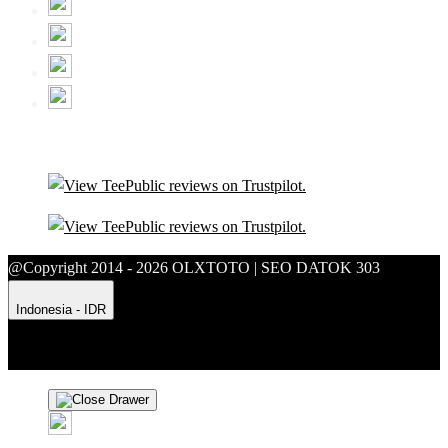
@Copyright 2014 - 2026 OLXTOTO | SEO DATOK 303
Indonesia - IDR
Product Safety
Intellectual Property Policy
CA: Do Not Sell My
Personal Information
Privacy Policy
Terms