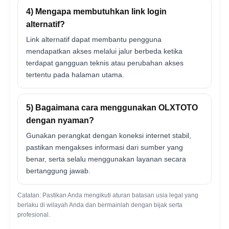
4) Mengapa membutuhkan link login
alternatif?
Link alternatif dapat membantu pengguna
mendapatkan akses melalui jalur berbeda ketika
terdapat gangguan teknis atau perubahan akses
tertentu pada halaman utama.
5) Bagaimana cara menggunakan OLXTOTO
dengan nyaman?
Gunakan perangkat dengan koneksi internet stabil,
pastikan mengakses informasi dari sumber yang
benar, serta selalu menggunakan layanan secara
bertanggung jawab.
Catatan: Pastikan Anda mengikuti aturan batasan usia legal yang
berlaku di wilayah Anda dan bermainlah dengan bijak serta
profesional.