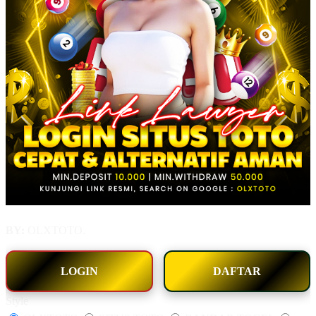
BY:
OLXTOTO.
LOGIN
DAFTAR
Style