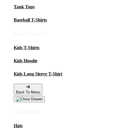
Tank Tops
Baseball T-Shirts
Kids Apparel
Kids T-Shirts
Kids Hoodie
Kids Long Sleeve T-Shirt
Back To Menu
Accessories
Hats