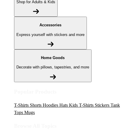
Shop for Adults & Kids
Accessories
Express yourself with stickers and more
Home Goods
Decorate with pillows, tapestries, and more
Popular Products
T-Shirts
Shorts
Hoodies
Hats
Kids T-Shirts
Stickers
Tank
Tops
Mugs
Browse All Topics