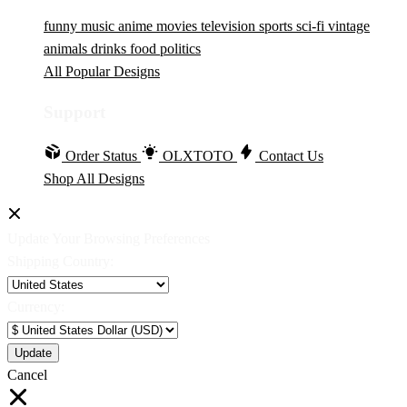
funny
music
anime
movies
television
sports
sci-fi
vintage
animals
drinks
food
politics
All Popular Designs
Support
Order Status
OLXTOTO
Contact Us
Shop All Designs
Update Your Browsing Preferences
Shipping Country:
Currency:
Cancel