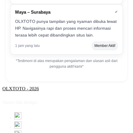
Maya – Surabaya
✔
OLXTOTO punya tampilan yang nyaman dibuka lewat
HP. Navigasinya rapi dan proses mencari informasi
terasa lebih cepat dibandingkan situs lain.
1 jam yang lalu
Member Aktif
*Testimoni di atas merupakan pengalaman dan ulasan asli dari
pengguna aktif kami*
OLXTOTO - 2026
Share this design: