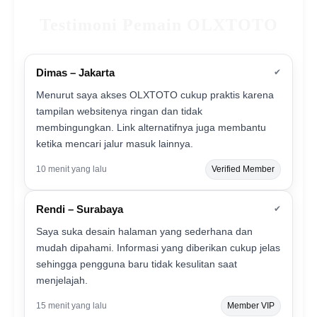
Testimoni Pemain OLXTOTO
Dimas – Jakarta
✔
Menurut saya akses OLXTOTO cukup praktis karena
tampilan websitenya ringan dan tidak
membingungkan. Link alternatifnya juga membantu
ketika mencari jalur masuk lainnya.
10 menit yang lalu
Verified Member
Rendi – Surabaya
✔
Saya suka desain halaman yang sederhana dan
mudah dipahami. Informasi yang diberikan cukup jelas
sehingga pengguna baru tidak kesulitan saat
menjelajah.
15 menit yang lalu
Member VIP