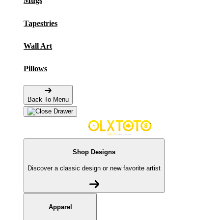
Mugs
Tapestries
Wall Art
Pillows
Back To Menu
Shop Designs
Discover a classic design or new favorite artist
Apparel