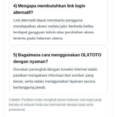
4) Mengapa membutuhkan link login
alternatif?
Link alternatif dapat membantu pengguna
mendapatkan akses melalui jalur berbeda ketika
terdapat gangguan teknis atau perubahan akses
tertentu pada halaman utama.
5) Bagaimana cara menggunakan OLXTOTO
dengan nyaman?
Gunakan perangkat dengan koneksi internet stabil,
pastikan mengakses informasi dari sumber yang
benar, serta selalu menggunakan layanan secara
bertanggung jawab.
Catatan: Pastikan Anda mengikuti aturan batasan usia legal yang
berlaku di wilayah Anda dan bermainlah dengan bijak serta
profesional.