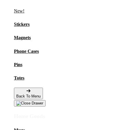
New!
Stickers
Magnets
Phone Cases
Pins
Totes
Back To Menu
Home Goods