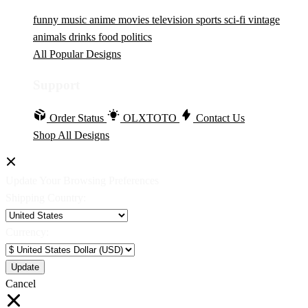
funny
music
anime
movies
television
sports
sci-fi
vintage
animals
drinks
food
politics
All Popular Designs
Support
Order Status
OLXTOTO
Contact Us
Shop All Designs
Update Your Browsing Preferences
Shipping Country:
Currency:
Cancel