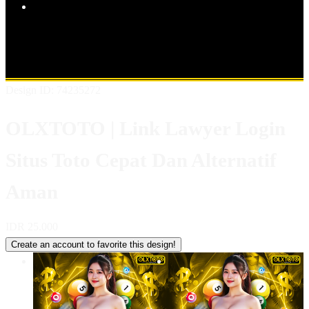
Popular Products
Shop All Designs
OLXTOTO
SITUS TOTO
BANDAR TOGEL
TOGEL ONLINE
OLXTOTO TOGEL
SITUS TOGEL
LOGIN
SITUS TOTO
Design ID: 74235272
OLXTOTO | Link Lawyer Login
Situs Toto Cepat Dan Alternatif
Aman
IDR 25.000
Create an account to favorite this design!