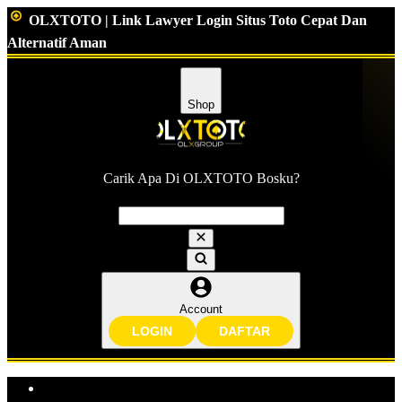
OLXTOTO | Link Lawyer Login Situs Toto Cepat Dan
Alternatif Aman
Shop
Carik Apa Di OLXTOTO Bosku?
Account
LOGIN
DAFTAR
Explore Categories