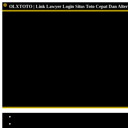
OLXTOTO | Link Lawyer Login Situs Toto Cepat Dan Alter
Explore Categories
Popular Products