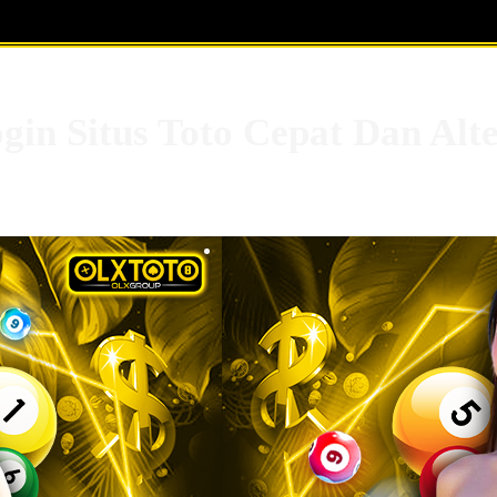
OGEL ONLINE
OLXTOTO TOGEL
SITUS TOGEL
LOGIN SITU
n Situs Toto Cepat Dan Alt