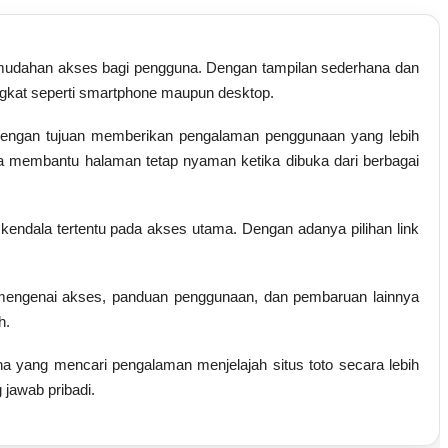
emudahan akses bagi pengguna. Dengan tampilan sederhana dan
gkat seperti smartphone maupun desktop.
 dengan tujuan memberikan pengalaman penggunaan yang lebih
a membantu halaman tetap nyaman ketika dibuka dari berbagai
kendala tertentu pada akses utama. Dengan adanya pilihan link
mengenai akses, panduan penggunaan, dan pembaruan lainnya
h.
 yang mencari pengalaman menjelajah situs toto secara lebih
jawab pribadi.