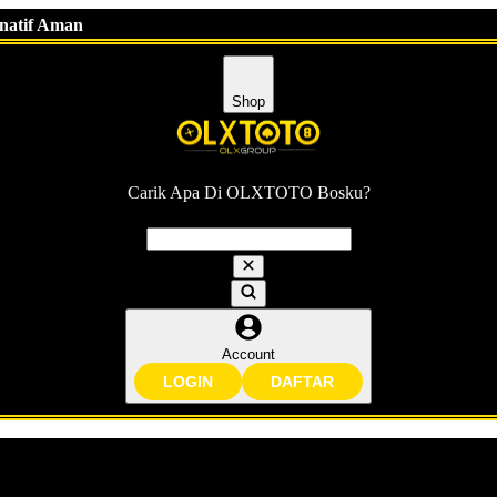
natif Aman
Shop
Carik Apa Di OLXTOTO Bosku?
Account
LOGIN
DAFTAR