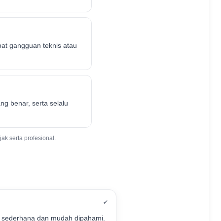
pat gangguan teknis atau
ng benar, serta selalu
ak serta profesional.
✔
 sederhana dan mudah dipahami.