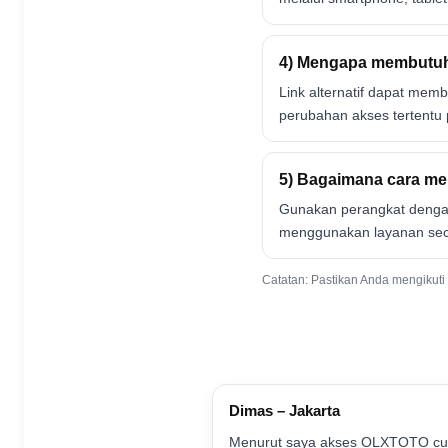
4) Mengapa membutuhka
Link alternatif dapat mem
perubahan akses tertentu
5) Bagaimana cara 
Gunakan perangkat dengan 
menggunakan layanan sec
Catatan: Pastikan Anda mengikuti 
Dimas – Jakarta
Menurut saya akses OLXTOTO cuku