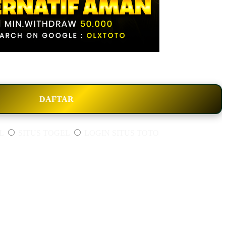
DAFTAR
L
SITUS TOGEL
LOGIN SITUS TOTO