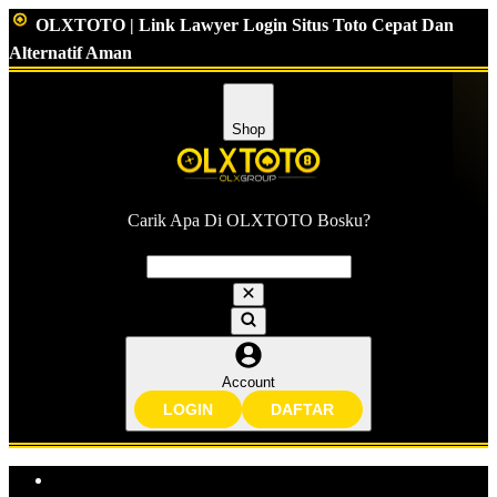
OLXTOTO | Link Lawyer Login Situs Toto Cepat Dan
Alternatif Aman
Shop
Carik Apa Di OLXTOTO Bosku?
Account
LOGIN
DAFTAR
Explore Categories