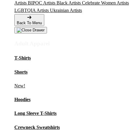
Artists
BIPOC Artists
Black Artists
Celebrate Women Artists
LGBTQIA Artists
Ukrainian Artists
Back To Menu
Adult Apparel
T-Shirts
Shorts
New!
Hoodies
Long Sleeve T-Shirts
Crewneck Sweatshirts