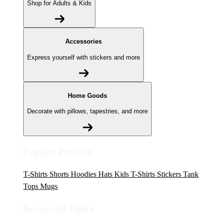
Shop for Adults & Kids
Accessories
Express yourself with stickers and more
Home Goods
Decorate with pillows, tapestries, and more
Popular Products
T-Shirts
Shorts
Hoodies
Hats
Kids T-Shirts
Stickers
Tank
Tops
Mugs
Browse All Topics