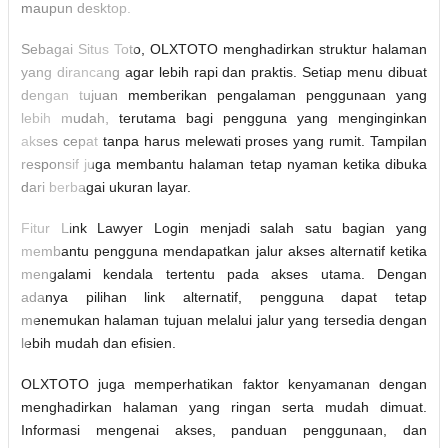
maupun desktop.
Sebagai Situs Toto, OLXTOTO menghadirkan struktur halaman
yang dirancang agar lebih rapi dan praktis. Setiap menu dibuat
dengan tujuan memberikan pengalaman penggunaan yang
lebih mudah, terutama bagi pengguna yang menginginkan
akses cepat tanpa harus melewati proses yang rumit. Tampilan
responsif juga membantu halaman tetap nyaman ketika dibuka
dari berbagai ukuran layar.
Fitur Link Lawyer Login menjadi salah satu bagian yang
membantu pengguna mendapatkan jalur akses alternatif ketika
mengalami kendala tertentu pada akses utama. Dengan
adanya pilihan link alternatif, pengguna dapat tetap
menemukan halaman tujuan melalui jalur yang tersedia dengan
lebih mudah dan efisien.
OLXTOTO juga memperhatikan faktor kenyamanan dengan
menghadirkan halaman yang ringan serta mudah dimuat.
Informasi mengenai akses, panduan penggunaan, dan