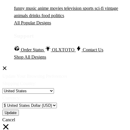
funny
music
anime
movies
television
sports
sci-fi
vintage
animals
drinks
food
politics
All Popular Designs
Support
Order Status
OLXTOTO
Contact Us
Shop All Designs
Update Your Browsing Preferences
Shipping Country:
Currency:
Cancel