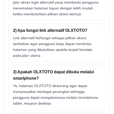
jalur akses login alternatif yang membantu pengguna
menemukan halaman tujuan dengan lebih mudah
ketika membutuhkan pilihan akses lainnya.
2) Apa fungsi link alternatif OLXTOTO?
Link alternatif berfungsi sebagai pilihan akses
tambahan agar pengguna tetap dapat membuka
halaman yang dibutuhkan apabila terjadi kendala
pada jalur utama.
3) Apakah OLXTOTO dapat dibuka melalui
smartphone?
Ya, halaman OLXTOTO dirancang agar dapat
menyesuaikan berbagai perangkat sehingga
pengguna dapat mengaksesnya melalui smartphone,
tablet, maupun desktop.