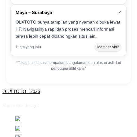
Maya – Surabaya
✔
OLXTOTO punya tampilan yang nyaman dibuka lewat
HP. Navigasinya rapi dan proses mencari informasi
terasa lebih cepat dibandingkan situs lain.
1 jam yang lalu
Member Aktif
*Testimoni di atas merupakan pengalaman dan ulasan asli dari
pengguna aktif kami*
OLXTOTO - 2026
Share this design: