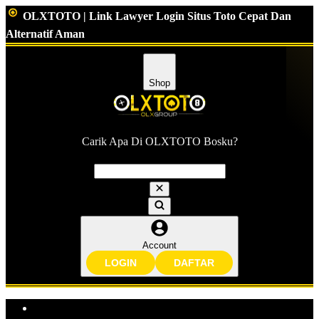
OLXTOTO | Link Lawyer Login Situs Toto Cepat Dan
Alternatif Aman
Shop
Carik Apa Di OLXTOTO Bosku?
Account
LOGIN
DAFTAR
Explore Categories