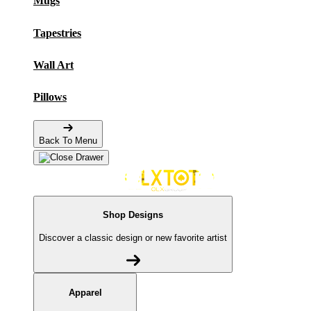
Mugs
Tapestries
Wall Art
Pillows
Back To Menu
Shop Designs
Discover a classic design or new favorite artist
Apparel