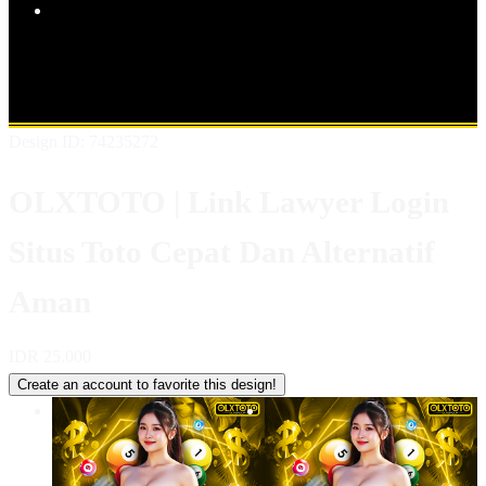
Popular Products
Shop All Designs
OLXTOTO
SITUS TOTO
BANDAR TOGEL
TOGEL ONLINE
OLXTOTO TOGEL
SITUS TOGEL
LOGIN
SITUS TOTO
Design ID: 74235272
OLXTOTO | Link Lawyer Login
Situs Toto Cepat Dan Alternatif
Aman
IDR 25.000
Create an account to favorite this design!