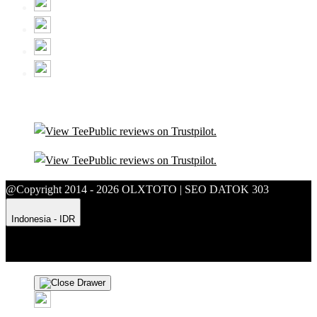
@Copyright 2014 - 2026 OLXTOTO | SEO DATOK 303
Indonesia - IDR
Product Safety
Intellectual Property Policy
CA: Do Not Sell My
Personal Information
Privacy Policy
Terms