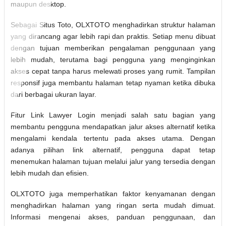
maupun desktop.
Sebagai Situs Toto, OLXTOTO menghadirkan struktur halaman
yang dirancang agar lebih rapi dan praktis. Setiap menu dibuat
dengan tujuan memberikan pengalaman penggunaan yang
lebih mudah, terutama bagi pengguna yang menginginkan
akses cepat tanpa harus melewati proses yang rumit. Tampilan
responsif juga membantu halaman tetap nyaman ketika dibuka
dari berbagai ukuran layar.
Fitur Link Lawyer Login menjadi salah satu bagian yang
membantu pengguna mendapatkan jalur akses alternatif ketika
mengalami kendala tertentu pada akses utama. Dengan
adanya pilihan link alternatif, pengguna dapat tetap
menemukan halaman tujuan melalui jalur yang tersedia dengan
lebih mudah dan efisien.
OLXTOTO juga memperhatikan faktor kenyamanan dengan
menghadirkan halaman yang ringan serta mudah dimuat.
Informasi mengenai akses, panduan penggunaan, dan