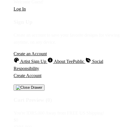
Welcome Guest!
Log In
Sign Up
Create an account to save your favorite designs for viewing
anytime, on any device.
Create an Account
Artist Sign Up
About TeePublic
Social
Responsibility
Create Account
Cart Preview (0)
You're
IDR5,000
Away from
FREE US Shipping!
$0