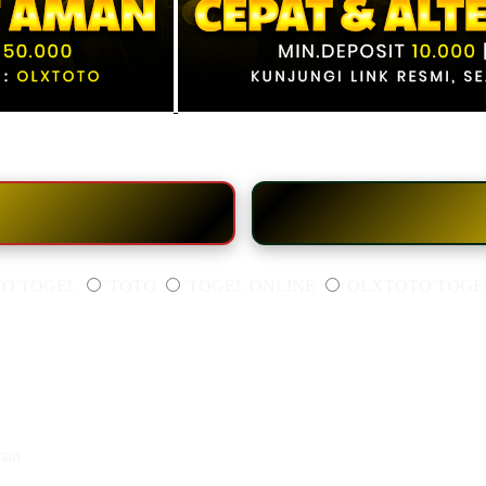
TO TOGEL
TOTO
TOGEL ONLINE
OLXTOTO TOGE
man