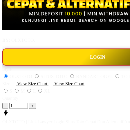
BY:
OLXTOTO.
LOGIN
Style
OLXTOTO
SITUS TOTO
BANDAR TOGEL
TO
Size
View Size Chart
View Size Chart
S
M
L
XL
Quantity
-
+
OLXTOTO | Link Lawyer Login Situs Toto Cepat Dan Alternatif A