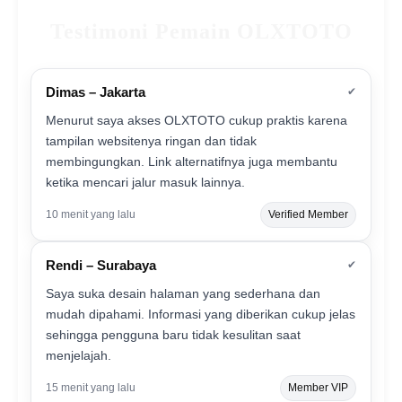
Testimoni Pemain OLXTOTO
Dimas – Jakarta
✔
Menurut saya akses OLXTOTO cukup praktis karena
tampilan websitenya ringan dan tidak
membingungkan. Link alternatifnya juga membantu
ketika mencari jalur masuk lainnya.
10 menit yang lalu
Verified Member
Rendi – Surabaya
✔
Saya suka desain halaman yang sederhana dan
mudah dipahami. Informasi yang diberikan cukup jelas
sehingga pengguna baru tidak kesulitan saat
menjelajah.
15 menit yang lalu
Member VIP