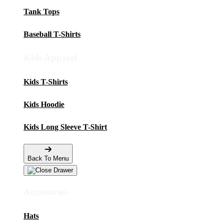
Tank Tops
Baseball T-Shirts
Kids Apparel
Kids T-Shirts
Kids Hoodie
Kids Long Sleeve T-Shirt
Back To Menu
Accessories
Hats