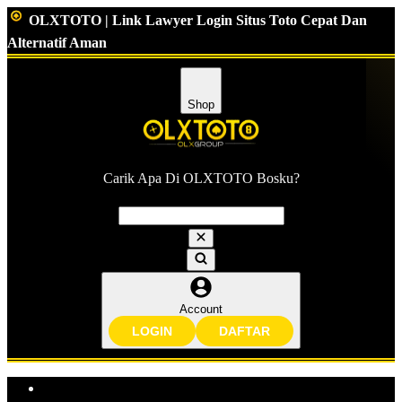
OLXTOTO | Link Lawyer Login Situs Toto Cepat Dan
Alternatif Aman
Shop
Carik Apa Di OLXTOTO Bosku?
Account
LOGIN
DAFTAR
Explore Categories