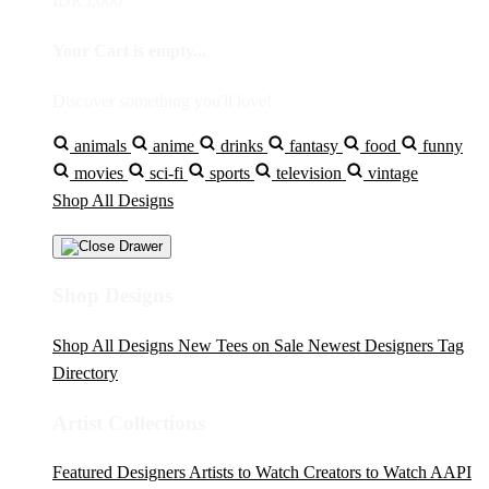
IDR5,000
Your Cart is empty...
Discover something you'll love!
animals
anime
drinks
fantasy
food
funny
movies
sci-fi
sports
television
vintage
Shop All Designs
Shop Designs
Shop All Designs
New Tees on Sale
Newest Designers
Tag
Directory
Artist Collections
Featured Designers
Artists to Watch
Creators to Watch
AAPI