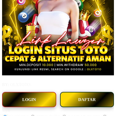
BY:
OLXTOTO.
LOGIN
DAFTAR
Style