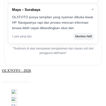
Maya – Surabaya
✔
OLXTOTO punya tampilan yang nyaman dibuka lewat
HP. Navigasinya rapi dan proses mencari informasi
terasa lebih cepat dibandingkan situs lain.
1 jam yang lalu
Member Aktif
*Testimoni di atas merupakan pengalaman dan ulasan asli dari
pengguna aktif kami*
OLXTOTO - 2026
Share this design: