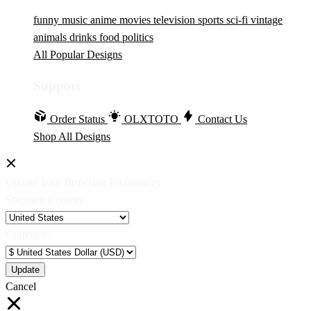
funny
music
anime
movies
television
sports
sci-fi
vintage
animals
drinks
food
politics
All Popular Designs
Support
Order Status
OLXTOTO
Contact Us
Shop All Designs
Update Your Browsing Preferences
Shipping Country:
Currency:
Cancel