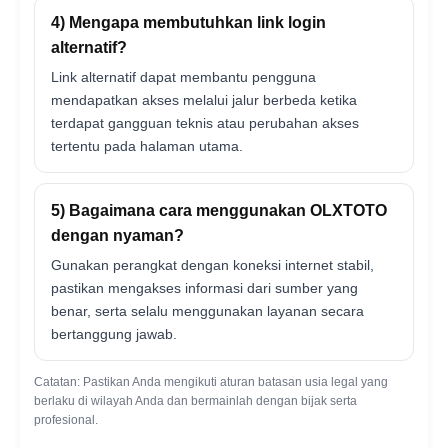
4) Mengapa membutuhkan link login
alternatif?
Link alternatif dapat membantu pengguna
mendapatkan akses melalui jalur berbeda ketika
terdapat gangguan teknis atau perubahan akses
tertentu pada halaman utama.
5) Bagaimana cara menggunakan OLXTOTO
dengan nyaman?
Gunakan perangkat dengan koneksi internet stabil,
pastikan mengakses informasi dari sumber yang
benar, serta selalu menggunakan layanan secara
bertanggung jawab.
Catatan: Pastikan Anda mengikuti aturan batasan usia legal yang
berlaku di wilayah Anda dan bermainlah dengan bijak serta
profesional.