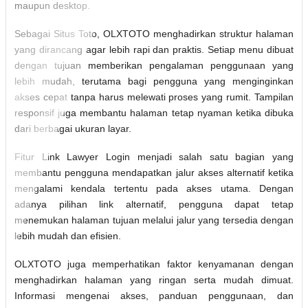
maupun desktop.
Sebagai Situs Toto, OLXTOTO menghadirkan struktur halaman
yang dirancang agar lebih rapi dan praktis. Setiap menu dibuat
dengan tujuan memberikan pengalaman penggunaan yang
lebih mudah, terutama bagi pengguna yang menginginkan
akses cepat tanpa harus melewati proses yang rumit. Tampilan
responsif juga membantu halaman tetap nyaman ketika dibuka
dari berbagai ukuran layar.
Fitur Link Lawyer Login menjadi salah satu bagian yang
membantu pengguna mendapatkan jalur akses alternatif ketika
mengalami kendala tertentu pada akses utama. Dengan
adanya pilihan link alternatif, pengguna dapat tetap
menemukan halaman tujuan melalui jalur yang tersedia dengan
lebih mudah dan efisien.
OLXTOTO juga memperhatikan faktor kenyamanan dengan
menghadirkan halaman yang ringan serta mudah dimuat.
Informasi mengenai akses, panduan penggunaan, dan