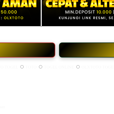
TO TOGEL
TOTO
TOGEL ONLINE
OLXTOTO TOGE
man