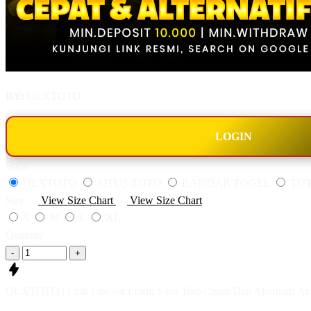
BY:
OLXTOTO.
LOGIN
Style
OLXTOTO
SITUS TOTO
BANDAR TOGEL
TO
Size
View Size Chart
View Size Chart
S
M
L
XL
Quantity
-
+
OLXTOTO | Link Lawyer Login Situs Toto Cepat Dan Alternatif A