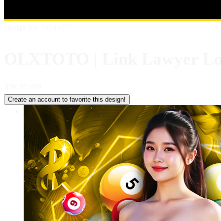
Shop All Designs
OLXTOTO
SITUS TOTO
BANDAR TOGEL
T
Design ID: 74235272
OLXTOTO | Link Lawyer Logi
IDR 25.000
Create an account to favorite this design!