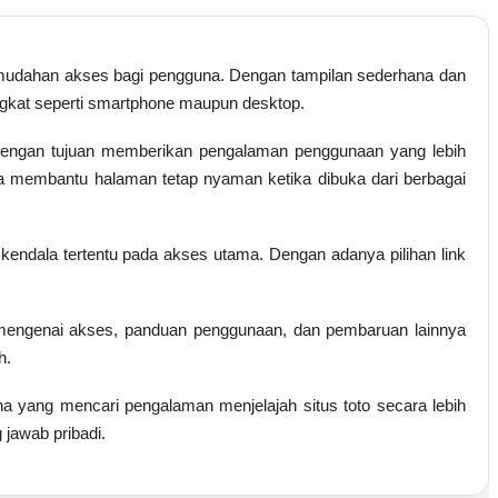
emudahan akses bagi pengguna. Dengan tampilan sederhana dan
gkat seperti smartphone maupun desktop.
 dengan tujuan memberikan pengalaman penggunaan yang lebih
a membantu halaman tetap nyaman ketika dibuka dari berbagai
kendala tertentu pada akses utama. Dengan adanya pilihan link
mengenai akses, panduan penggunaan, dan pembaruan lainnya
h.
 yang mencari pengalaman menjelajah situs toto secara lebih
jawab pribadi.