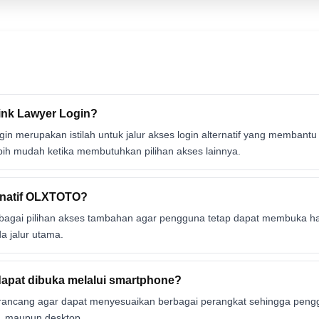
ink Lawyer Login?
n merupakan istilah untuk jalur akses login alternatif yang memba
ih mudah ketika membutuhkan pilihan akses lainnya.
ternatif OLXTOTO?
 sebagai pilihan akses tambahan agar pengguna tetap dapat membuka 
da jalur utama.
apat dibuka melalui smartphone?
ancang agar dapat menyesuaikan berbagai perangkat sehingga pen
t, maupun desktop.