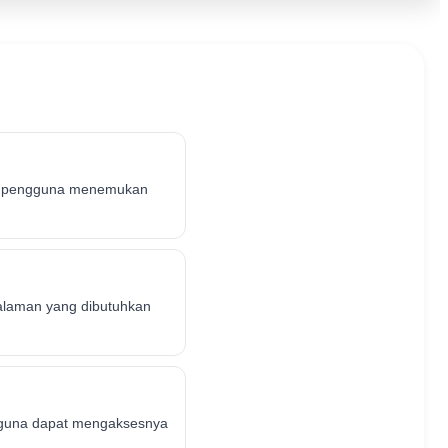
ntu pengguna menemukan
halaman yang dibutuhkan
gguna dapat mengaksesnya