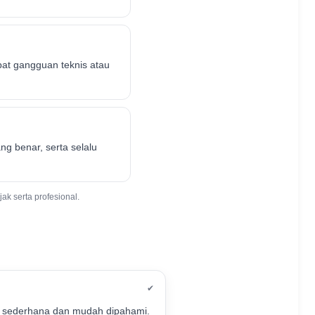
pat gangguan teknis atau
ng benar, serta selalu
ak serta profesional.
✔
 sederhana dan mudah dipahami.