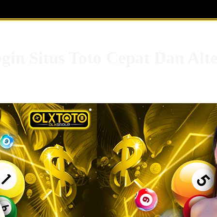
OGEL ONLINE
OLXTOTO TOGEL
SITUS TOGEL
LOGIN SITU
n Situs Toto Cepat Dan Alt