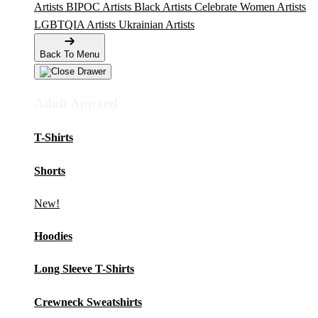
Artists
BIPOC Artists
Black Artists
Celebrate Women Artists
LGBTQIA Artists
Ukrainian Artists
Back To Menu
Adult Apparel
T-Shirts
Shorts
New!
Hoodies
Long Sleeve T-Shirts
Crewneck Sweatshirts