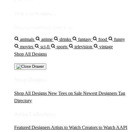
IDR5,000
Your Cart is empty...
Discover something you'll love!
animals
anime
drinks
fantasy
food
funny
movies
sci-fi
sports
television
vintage
Shop All Designs
Shop Designs
Shop All Designs
New Tees on Sale
Newest Designers
Tag
Directory
Artist Collections
Featured Designers
Artists to Watch
Creators to Watch
AAPI