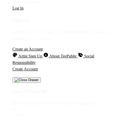
Welcome Guest!
Log In
Sign Up
Create an account to save your favorite designs for viewing
anytime, on any device.
Create an Account
Artist Sign Up
About TeePublic
Social
Responsibility
Create Account
Cart Preview (0)
You're
IDR5,000
Away from
FREE US Shipping!
$0