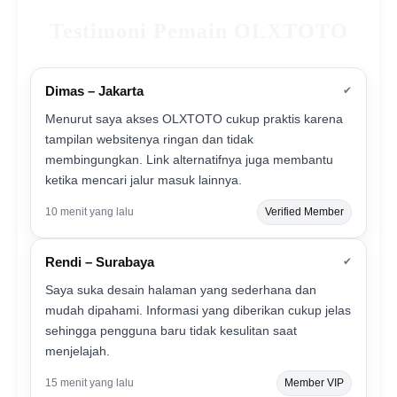
Testimoni Pemain OLXTOTO
Dimas – Jakarta
✔
Menurut saya akses OLXTOTO cukup praktis karena
tampilan websitenya ringan dan tidak
membingungkan. Link alternatifnya juga membantu
ketika mencari jalur masuk lainnya.
10 menit yang lalu
Verified Member
Rendi – Surabaya
✔
Saya suka desain halaman yang sederhana dan
mudah dipahami. Informasi yang diberikan cukup jelas
sehingga pengguna baru tidak kesulitan saat
menjelajah.
15 menit yang lalu
Member VIP