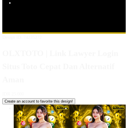
Popular Products
Shop All Designs
OLXTOTO
SITUS TOTO
BANDAR TOGEL
TOGEL ONLINE
OLXTOTO TOGEL
SITUS TOGEL
LOGIN
SITUS TOTO
Design ID: 74235272
OLXTOTO | Link Lawyer Login
Situs Toto Cepat Dan Alternatif
Aman
IDR 25.000
Create an account to favorite this design!