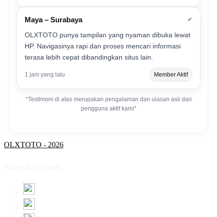
Maya – Surabaya
✔
OLXTOTO punya tampilan yang nyaman dibuka lewat
HP. Navigasinya rapi dan proses mencari informasi
terasa lebih cepat dibandingkan situs lain.
1 jam yang lalu
Member Aktif
*Testimoni di atas merupakan pengalaman dan ulasan asli dari
pengguna aktif kami*
OLXTOTO - 2026
Share this design: