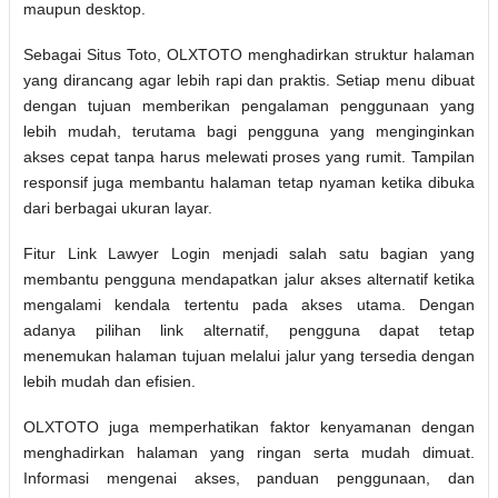
maupun desktop.
Sebagai Situs Toto, OLXTOTO menghadirkan struktur halaman
yang dirancang agar lebih rapi dan praktis. Setiap menu dibuat
dengan tujuan memberikan pengalaman penggunaan yang
lebih mudah, terutama bagi pengguna yang menginginkan
akses cepat tanpa harus melewati proses yang rumit. Tampilan
responsif juga membantu halaman tetap nyaman ketika dibuka
dari berbagai ukuran layar.
Fitur Link Lawyer Login menjadi salah satu bagian yang
membantu pengguna mendapatkan jalur akses alternatif ketika
mengalami kendala tertentu pada akses utama. Dengan
adanya pilihan link alternatif, pengguna dapat tetap
menemukan halaman tujuan melalui jalur yang tersedia dengan
lebih mudah dan efisien.
OLXTOTO juga memperhatikan faktor kenyamanan dengan
menghadirkan halaman yang ringan serta mudah dimuat.
Informasi mengenai akses, panduan penggunaan, dan