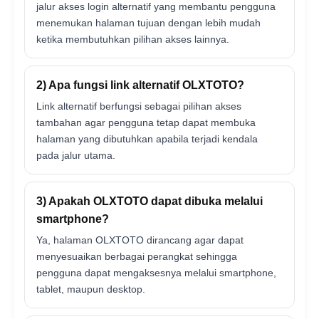
jalur akses login alternatif yang membantu pengguna
menemukan halaman tujuan dengan lebih mudah
ketika membutuhkan pilihan akses lainnya.
2) Apa fungsi link alternatif OLXTOTO?
Link alternatif berfungsi sebagai pilihan akses
tambahan agar pengguna tetap dapat membuka
halaman yang dibutuhkan apabila terjadi kendala
pada jalur utama.
3) Apakah OLXTOTO dapat dibuka melalui
smartphone?
Ya, halaman OLXTOTO dirancang agar dapat
menyesuaikan berbagai perangkat sehingga
pengguna dapat mengaksesnya melalui smartphone,
tablet, maupun desktop.