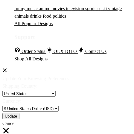
funny
music
anime
movies
television
sports
sci-fi
vintage
animals
drinks
food
politics
All Popular Designs
Support
Order Status
OLXTOTO
Contact Us
Shop All Designs
Update Your Browsing Preferences
Shipping Country:
Currency:
Cancel