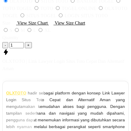
OLXTOTO
SITUS TOTO
BANDAR TOGEL
TOTO TOGEL
TOTO
TOGEL ONLINE
OLXTOTO
TOGEL
SITUS TOGEL
LOGIN SITUS TOTO
Size
View Size Chart
View Size Chart
S
M
L
XL
Quantity
-
+
OLXTOTO | Link Lawyer Login Situs Toto Cepat Dan Alternatif
Aman
OLXTOTO
hadir sebagai platform dengan konsep Link Lawyer
Login Situs Toto Cepat dan Alternatif Aman yang
mengutamakan kemudahan akses bagi pengguna. Dengan
tampilan sederhana dan navigasi yang mudah dipahami,
pengguna dapat menemukan informasi yang dibutuhkan secara
lebih nyaman melalui berbagai perangkat seperti smartphone