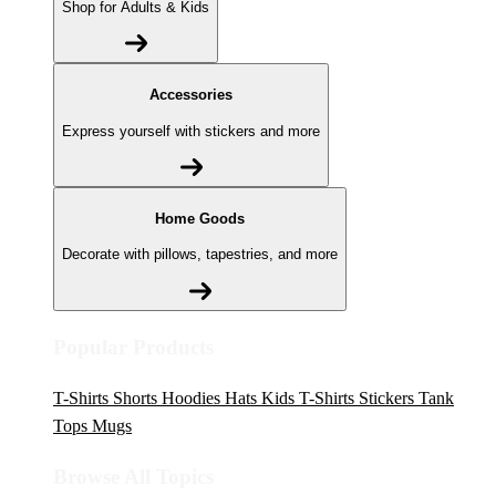
Shop for Adults & Kids
Accessories
Express yourself with stickers and more
Home Goods
Decorate with pillows, tapestries, and more
Popular Products
T-Shirts
Shorts
Hoodies
Hats
Kids T-Shirts
Stickers
Tank
Tops
Mugs
Browse All Topics