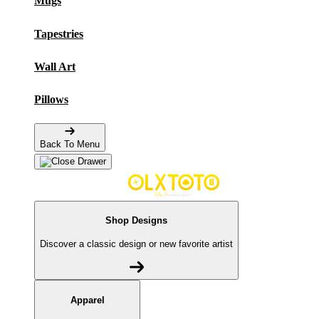
Mugs
Tapestries
Wall Art
Pillows
Back To Menu
Shop Designs
Discover a classic design or new favorite artist
Apparel