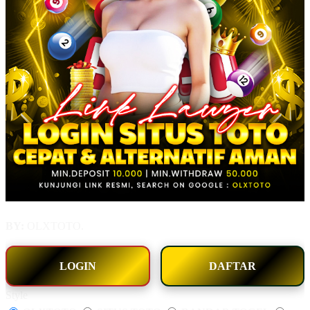
BY:
OLXTOTO.
LOGIN
DAFTAR
Style