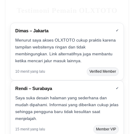
Testimoni Pemain OLXTOTO
Dimas – Jakarta
✔
Menurut saya akses OLXTOTO cukup praktis karena
tampilan websitenya ringan dan tidak
membingungkan. Link alternatifnya juga membantu
ketika mencari jalur masuk lainnya.
10 menit yang lalu
Verified Member
Rendi – Surabaya
✔
Saya suka desain halaman yang sederhana dan
mudah dipahami. Informasi yang diberikan cukup jelas
sehingga pengguna baru tidak kesulitan saat
menjelajah.
15 menit yang lalu
Member VIP