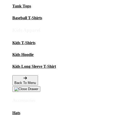
Tank Tops
Baseball T-Shirts
Kids Apparel
Kids T-Shirts
Kids Hoodie
Kids Long Sleeve T-Shirt
Back To Menu
Accessories
Hats