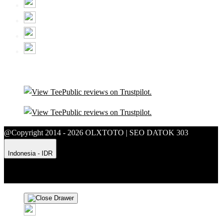
@Copyright 2014 - 2026 OLXTOTO | SEO DATOK 303
Indonesia - IDR
Product Safety
Intellectual Property Policy
CA: Do Not Sell My
Personal Information
Privacy Policy
Terms