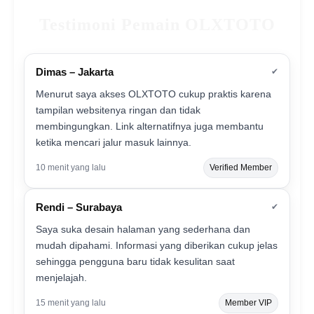
Testimoni Pemain OLXTOTO
Dimas – Jakarta
✔
Menurut saya akses OLXTOTO cukup praktis karena
tampilan websitenya ringan dan tidak
membingungkan. Link alternatifnya juga membantu
ketika mencari jalur masuk lainnya.
10 menit yang lalu
Verified Member
Rendi – Surabaya
✔
Saya suka desain halaman yang sederhana dan
mudah dipahami. Informasi yang diberikan cukup jelas
sehingga pengguna baru tidak kesulitan saat
menjelajah.
15 menit yang lalu
Member VIP