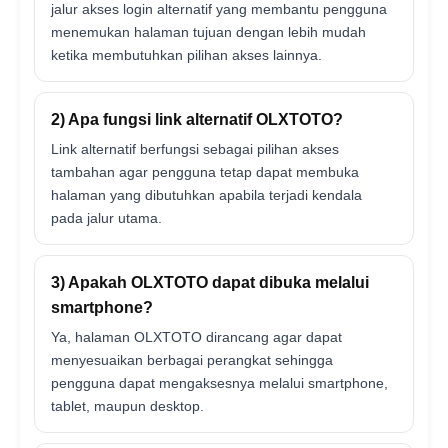
jalur akses login alternatif yang membantu pengguna
menemukan halaman tujuan dengan lebih mudah
ketika membutuhkan pilihan akses lainnya.
2) Apa fungsi link alternatif OLXTOTO?
Link alternatif berfungsi sebagai pilihan akses
tambahan agar pengguna tetap dapat membuka
halaman yang dibutuhkan apabila terjadi kendala
pada jalur utama.
3) Apakah OLXTOTO dapat dibuka melalui
smartphone?
Ya, halaman OLXTOTO dirancang agar dapat
menyesuaikan berbagai perangkat sehingga
pengguna dapat mengaksesnya melalui smartphone,
tablet, maupun desktop.