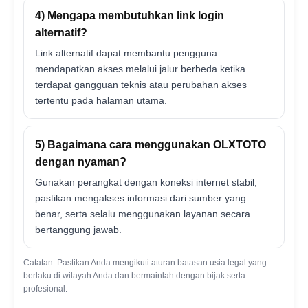
4) Mengapa membutuhkan link login
alternatif?
Link alternatif dapat membantu pengguna
mendapatkan akses melalui jalur berbeda ketika
terdapat gangguan teknis atau perubahan akses
tertentu pada halaman utama.
5) Bagaimana cara menggunakan OLXTOTO
dengan nyaman?
Gunakan perangkat dengan koneksi internet stabil,
pastikan mengakses informasi dari sumber yang
benar, serta selalu menggunakan layanan secara
bertanggung jawab.
Catatan: Pastikan Anda mengikuti aturan batasan usia legal yang
berlaku di wilayah Anda dan bermainlah dengan bijak serta
profesional.