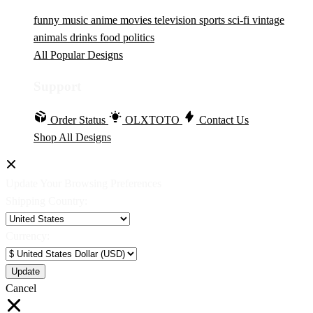
funny
music
anime
movies
television
sports
sci-fi
vintage
animals
drinks
food
politics
All Popular Designs
Support
Order Status
OLXTOTO
Contact Us
Shop All Designs
Update Your Browsing Preferences
Shipping Country:
Currency:
Cancel