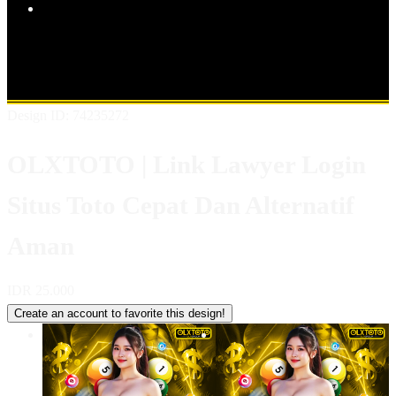
Popular Products
Shop All Designs
OLXTOTO
SITUS TOTO
BANDAR TOGEL
TOGEL ONLINE
OLXTOTO TOGEL
SITUS TOGEL
LOGIN
SITUS TOTO
Design ID: 74235272
OLXTOTO | Link Lawyer Login
Situs Toto Cepat Dan Alternatif
Aman
IDR 25.000
Create an account to favorite this design!