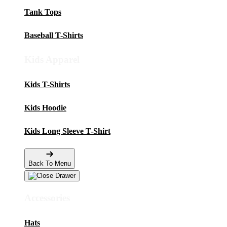
Tank Tops
Baseball T-Shirts
Kids Apparel
Kids T-Shirts
Kids Hoodie
Kids Long Sleeve T-Shirt
Back To Menu
Accessories
Hats