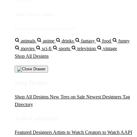
IDR5,000
Your Cart is empty...
Discover something you'll love!
animals
anime
drinks
fantasy
food
funny
movies
sci-fi
sports
television
vintage
Shop All Designs
Shop Designs
Shop All Designs
New Tees on Sale
Newest Designers
Tag
Directory
Artist Collections
Featured Designers
Artists to Watch
Creators to Watch
AAPI