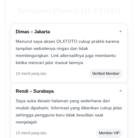
Testimoni Pemain OLXTOTO
Dimas – Jakarta
✔
Menurut saya akses OLXTOTO cukup praktis karena
tampilan websitenya ringan dan tidak
membingungkan. Link alternatifnya juga membantu
ketika mencari jalur masuk lainnya.
10 menit yang lalu
Verified Member
Rendi – Surabaya
✔
Saya suka desain halaman yang sederhana dan
mudah dipahami. Informasi yang diberikan cukup jelas
sehingga pengguna baru tidak kesulitan saat
menjelajah.
15 menit yang lalu
Member VIP