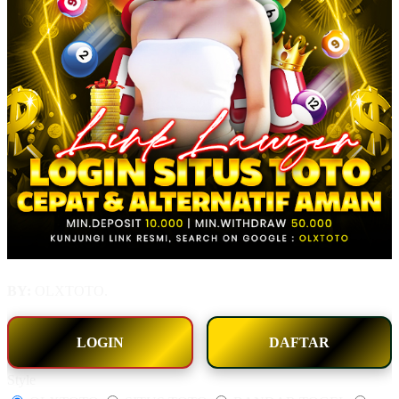
BY:
OLXTOTO.
LOGIN
DAFTAR
Style