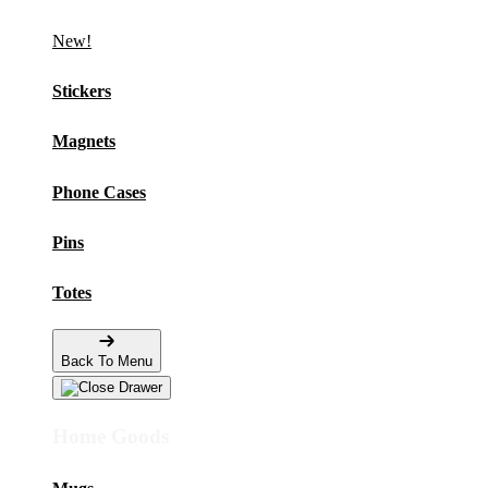
New!
Stickers
Magnets
Phone Cases
Pins
Totes
Back To Menu
Home Goods