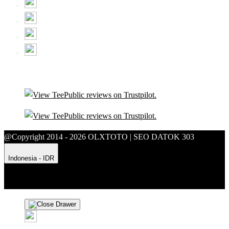
@Copyright 2014 - 2026 OLXTOTO | SEO DATOK 303
Indonesia - IDR
Product Safety
Intellectual Property Policy
CA: Do Not Sell My
Personal Information
Privacy Policy
Terms