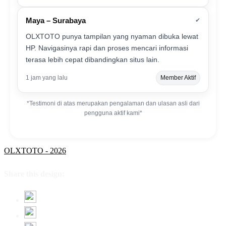
Maya – Surabaya
✔
OLXTOTO punya tampilan yang nyaman dibuka lewat
HP. Navigasinya rapi dan proses mencari informasi
terasa lebih cepat dibandingkan situs lain.
1 jam yang lalu
Member Aktif
*Testimoni di atas merupakan pengalaman dan ulasan asli dari
pengguna aktif kami*
OLXTOTO - 2026
Share this design: