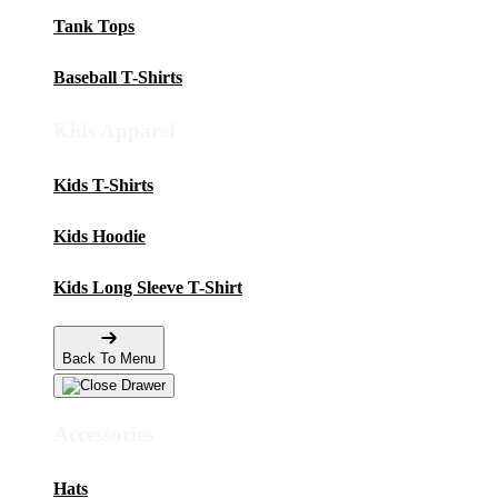
Tank Tops
Baseball T-Shirts
Kids Apparel
Kids T-Shirts
Kids Hoodie
Kids Long Sleeve T-Shirt
Back To Menu
Accessories
Hats