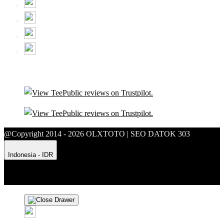
@Copyright 2014 - 2026 OLXTOTO | SEO DATOK 303
Indonesia - IDR
Product Safety
Intellectual Property Policy
CA: Do Not Sell My
Personal Information
Privacy Policy
Terms