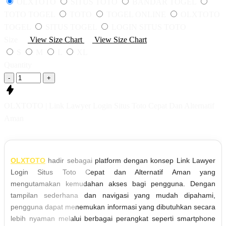
OLXTOTO
SITUS TOTO
BANDAR TOGEL
TOTO TOGEL
TOTO
TOGEL ONLINE
OLXTOTO
TOGEL
SITUS TOGEL
LOGIN SITUS TOTO
Size
View Size Chart
View Size Chart
S
M
L
XL
Quantity
-
+
OLXTOTO | Link Lawyer Login Situs Toto Cepat Dan Alternatif
Aman
OLXTOTO
hadir sebagai platform dengan konsep Link Lawyer
Login Situs Toto Cepat dan Alternatif Aman yang
mengutamakan kemudahan akses bagi pengguna. Dengan
tampilan sederhana dan navigasi yang mudah dipahami,
pengguna dapat menemukan informasi yang dibutuhkan secara
lebih nyaman melalui berbagai perangkat seperti smartphone