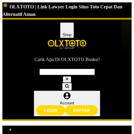
OLXTOTO | Link Lawyer Login Situs Toto Cepat Dan
Alternatif Aman
Shop
Carik Apa Di OLXTOTO Bosku?
Account
LOGIN
DAFTAR
Explore Categories