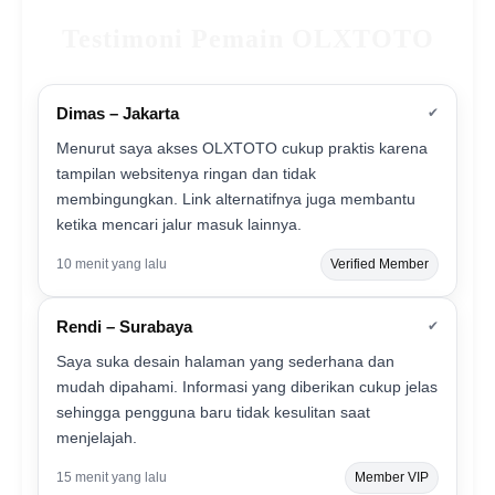
Testimoni Pemain OLXTOTO
Dimas – Jakarta
✔
Menurut saya akses OLXTOTO cukup praktis karena
tampilan websitenya ringan dan tidak
membingungkan. Link alternatifnya juga membantu
ketika mencari jalur masuk lainnya.
10 menit yang lalu
Verified Member
Rendi – Surabaya
✔
Saya suka desain halaman yang sederhana dan
mudah dipahami. Informasi yang diberikan cukup jelas
sehingga pengguna baru tidak kesulitan saat
menjelajah.
15 menit yang lalu
Member VIP