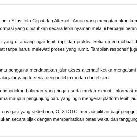
 Login Situs Toto Cepat dan Alternatif Aman yang mengutamakan k
rmasi yang dibutuhkan secara lebih nyaman melalui berbagai peran
 yang dirancang agar lebih rapi dan praktis. Setiap menu dibuat
t tanpa harus melewati proses yang rumit. Tampilan responsif jug
ntu pengguna mendapatkan jalur akses alternatif ketika mengalami 
ui jalur yang tersedia dengan lebih mudah dan efisien.
hadirkan halaman yang ringan serta mudah dimuat. Informasi 
ama maupun pengunjung baru yang ingin mengenal platform lebih jau
m navigasi yang sederhana, OLXTOTO menjadi pilihan bagi pengguna
akukan secara bijak dengan memperhatikan batas waktu dan tanggung 