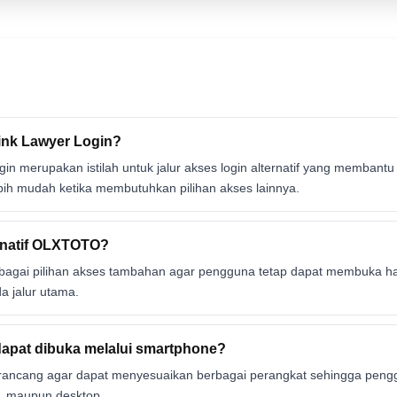
ink Lawyer Login?
n merupakan istilah untuk jalur akses login alternatif yang memba
ih mudah ketika membutuhkan pilihan akses lainnya.
ternatif OLXTOTO?
 sebagai pilihan akses tambahan agar pengguna tetap dapat membuka 
da jalur utama.
apat dibuka melalui smartphone?
ancang agar dapat menyesuaikan berbagai perangkat sehingga pen
t, maupun desktop.