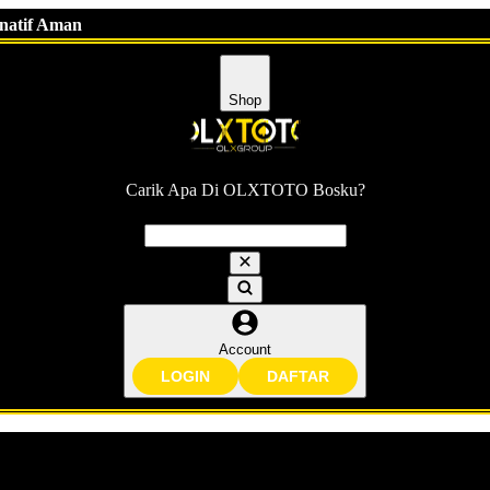
natif Aman
Shop
Carik Apa Di OLXTOTO Bosku?
Account
LOGIN
DAFTAR