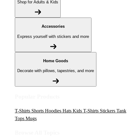
Shop for Adults & Kids
Accessories
Express yourself with stickers and more
Home Goods
Decorate with pillows, tapestries, and more
Popular Products
T-Shirts
Shorts
Hoodies
Hats
Kids T-Shirts
Stickers
Tank
Tops
Mugs
Browse All Topics