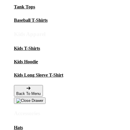
Tank Tops
Baseball T-Shirts
Kids Apparel
Kids T-Shirts
Kids Hoodie
Kids Long Sleeve T-Shirt
Back To Menu
Accessories
Hats