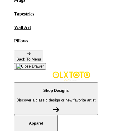
Mugs
Tapestries
Wall Art
Pillows
Back To Menu
Shop Designs
Discover a classic design or new favorite artist
Apparel