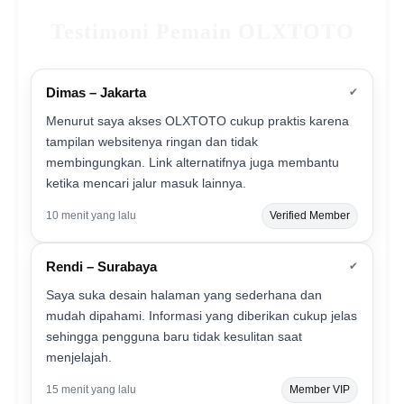
Testimoni Pemain OLXTOTO
Dimas – Jakarta
✔
Menurut saya akses OLXTOTO cukup praktis karena
tampilan websitenya ringan dan tidak
membingungkan. Link alternatifnya juga membantu
ketika mencari jalur masuk lainnya.
10 menit yang lalu
Verified Member
Rendi – Surabaya
✔
Saya suka desain halaman yang sederhana dan
mudah dipahami. Informasi yang diberikan cukup jelas
sehingga pengguna baru tidak kesulitan saat
menjelajah.
15 menit yang lalu
Member VIP