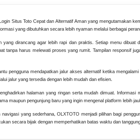
 Login Situs Toto Cepat dan Alternatif Aman yang mengutamakan k
rmasi yang dibutuhkan secara lebih nyaman melalui berbagai peran
 yang dirancang agar lebih rapi dan praktis. Setiap menu dibuat
t tanpa harus melewati proses yang rumit. Tampilan responsif jug
ntu pengguna mendapatkan jalur akses alternatif ketika mengalami 
ui jalur yang tersedia dengan lebih mudah dan efisien.
hadirkan halaman yang ringan serta mudah dimuat. Informasi 
ama maupun pengunjung baru yang ingin mengenal platform lebih jau
m navigasi yang sederhana, OLXTOTO menjadi pilihan bagi pengguna
akukan secara bijak dengan memperhatikan batas waktu dan tanggung 