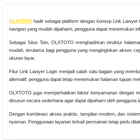
OLXTOTO
hadir sebagai platform dengan konsep Link Lawyer
navigasi yang mudah dipahami, pengguna dapat menemukan info
Sebagai Situs Toto, OLXTOTO menghadirkan struktur halaman
mudah, terutama bagi pengguna yang menginginkan akses cepa
ukuran layar.
Fitur Link Lawyer Login menjadi salah satu bagian yang memba
alternatif, pengguna dapat tetap menemukan halaman tujuan melal
OLXTOTO juga memperhatikan faktor kenyamanan dengan meng
disusun secara sederhana agar dapat dipahami oleh pengguna l
Dengan kombinasi akses praktis, tampilan modern, dan siste
nyaman. Penggunaan layanan terkait permainan tetap perlu dil