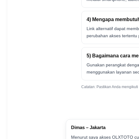
4) Mengapa membutuhka
Link alternatif dapat mem
perubahan akses tertentu
5) Bagaimana cara 
Gunakan perangkat dengan 
menggunakan layanan sec
Catatan: Pastikan Anda mengikuti 
Dimas – Jakarta
Menurut saya akses OLXTOTO cuku