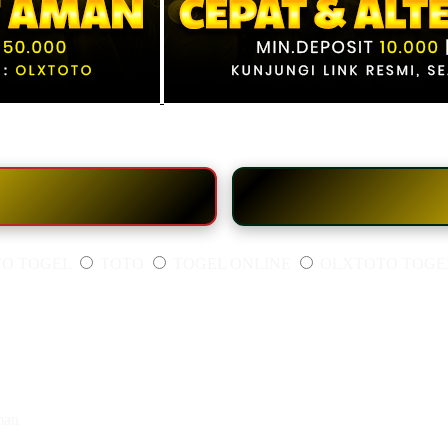
TO TOGEL
TOTO
TOGEL ONLINE
OLXTOTO TOGE
man