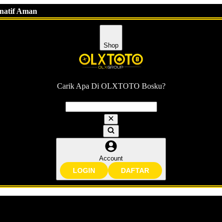
natif Aman
Shop
Carik Apa Di OLXTOTO Bosku?
Account
LOGIN
DAFTAR