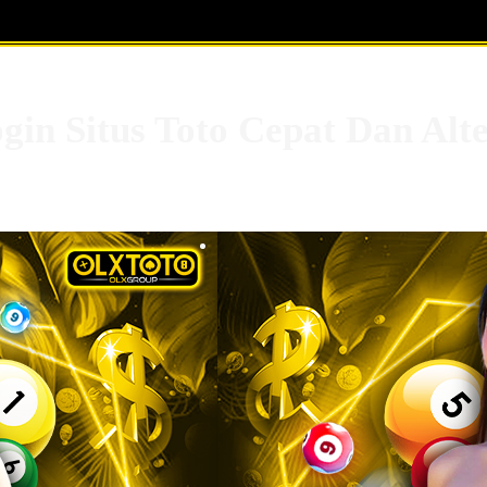
OGEL ONLINE
OLXTOTO TOGEL
SITUS TOGEL
LOGIN SITU
n Situs Toto Cepat Dan Alt