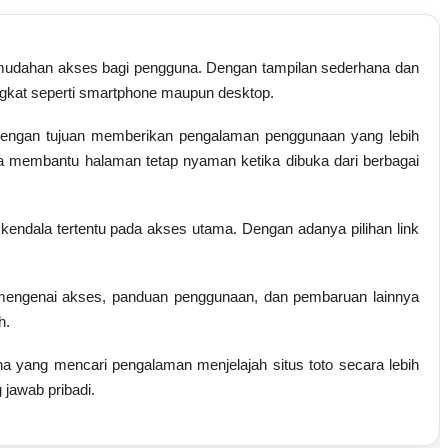
emudahan akses bagi pengguna. Dengan tampilan sederhana dan
gkat seperti smartphone maupun desktop.
 dengan tujuan memberikan pengalaman penggunaan yang lebih
a membantu halaman tetap nyaman ketika dibuka dari berbagai
kendala tertentu pada akses utama. Dengan adanya pilihan link
mengenai akses, panduan penggunaan, dan pembaruan lainnya
h.
 yang mencari pengalaman menjelajah situs toto secara lebih
jawab pribadi.