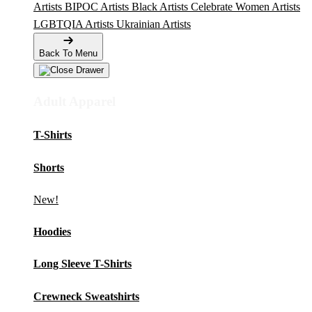
Artists
BIPOC Artists
Black Artists
Celebrate Women Artists
LGBTQIA Artists
Ukrainian Artists
Back To Menu
Adult Apparel
T-Shirts
Shorts
New!
Hoodies
Long Sleeve T-Shirts
Crewneck Sweatshirts