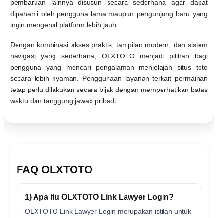
pembaruan lainnya disusun secara sederhana agar dapat
dipahami oleh pengguna lama maupun pengunjung baru yang
ingin mengenal platform lebih jauh.
Dengan kombinasi akses praktis, tampilan modern, dan sistem
navigasi yang sederhana, OLXTOTO menjadi pilihan bagi
pengguna yang mencari pengalaman menjelajah situs toto
secara lebih nyaman. Penggunaan layanan terkait permainan
tetap perlu dilakukan secara bijak dengan memperhatikan batas
waktu dan tanggung jawab pribadi.
FAQ OLXTOTO
1) Apa itu OLXTOTO Link Lawyer Login?
OLXTOTO Link Lawyer Login merupakan istilah untuk