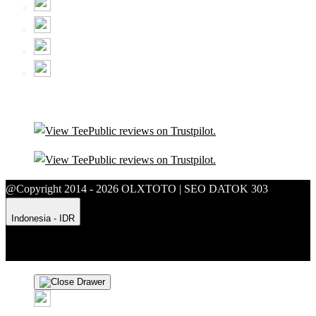
@Copyright 2014 - 2026 OLXTOTO | SEO DATOK 303
Indonesia - IDR
Product Safety
Intellectual Property Policy
CA: Do Not Sell My
Personal Information
Privacy Policy
Terms