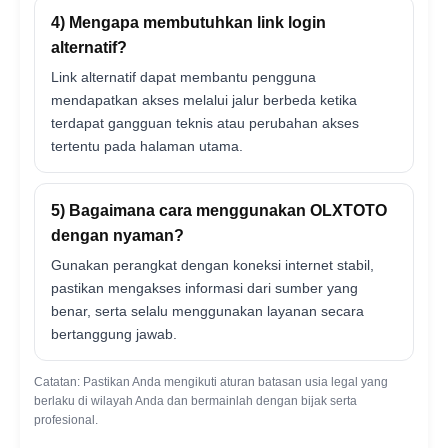
4) Mengapa membutuhkan link login
alternatif?
Link alternatif dapat membantu pengguna
mendapatkan akses melalui jalur berbeda ketika
terdapat gangguan teknis atau perubahan akses
tertentu pada halaman utama.
5) Bagaimana cara menggunakan OLXTOTO
dengan nyaman?
Gunakan perangkat dengan koneksi internet stabil,
pastikan mengakses informasi dari sumber yang
benar, serta selalu menggunakan layanan secara
bertanggung jawab.
Catatan: Pastikan Anda mengikuti aturan batasan usia legal yang
berlaku di wilayah Anda dan bermainlah dengan bijak serta
profesional.