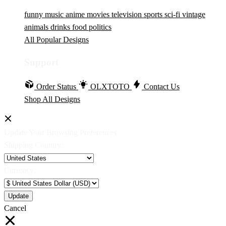
funny
music
anime
movies
television
sports
sci-fi
vintage
animals
drinks
food
politics
All Popular Designs
Support
Order Status
OLXTOTO
Contact Us
Shop All Designs
Update Your Browsing Preferences
Shipping Country:
Currency:
Cancel