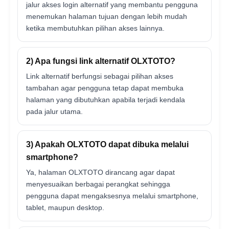
jalur akses login alternatif yang membantu pengguna
menemukan halaman tujuan dengan lebih mudah
ketika membutuhkan pilihan akses lainnya.
2) Apa fungsi link alternatif OLXTOTO?
Link alternatif berfungsi sebagai pilihan akses
tambahan agar pengguna tetap dapat membuka
halaman yang dibutuhkan apabila terjadi kendala
pada jalur utama.
3) Apakah OLXTOTO dapat dibuka melalui
smartphone?
Ya, halaman OLXTOTO dirancang agar dapat
menyesuaikan berbagai perangkat sehingga
pengguna dapat mengaksesnya melalui smartphone,
tablet, maupun desktop.