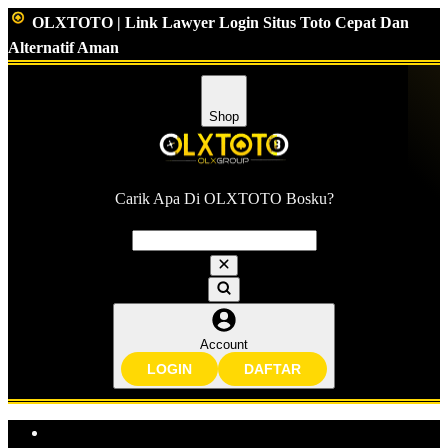
OLXTOTO | Link Lawyer Login Situs Toto Cepat Dan
Alternatif Aman
Shop
Carik Apa Di OLXTOTO Bosku?
Account
LOGIN
DAFTAR
Explore Categories