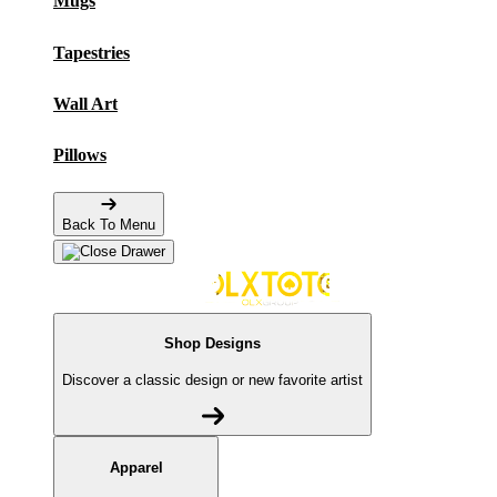
Mugs
Tapestries
Wall Art
Pillows
Back To Menu
Shop Designs
Discover a classic design or new favorite artist
Apparel