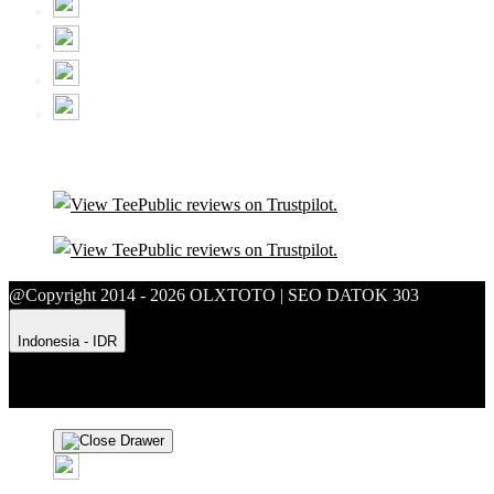
@Copyright 2014 - 2026 OLXTOTO | SEO DATOK 303
Indonesia - IDR
Product Safety
Intellectual Property Policy
CA: Do Not Sell My
Personal Information
Privacy Policy
Terms