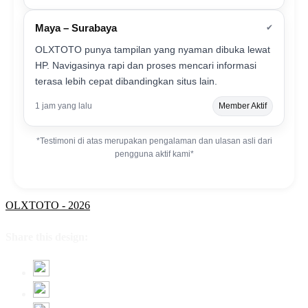
Maya – Surabaya
✔
OLXTOTO punya tampilan yang nyaman dibuka lewat
HP. Navigasinya rapi dan proses mencari informasi
terasa lebih cepat dibandingkan situs lain.
1 jam yang lalu
Member Aktif
*Testimoni di atas merupakan pengalaman dan ulasan asli dari
pengguna aktif kami*
OLXTOTO - 2026
Share this design: