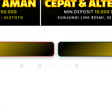
TO TOGEL
TOTO
TOGEL ONLINE
OLXTOTO TOGE
man