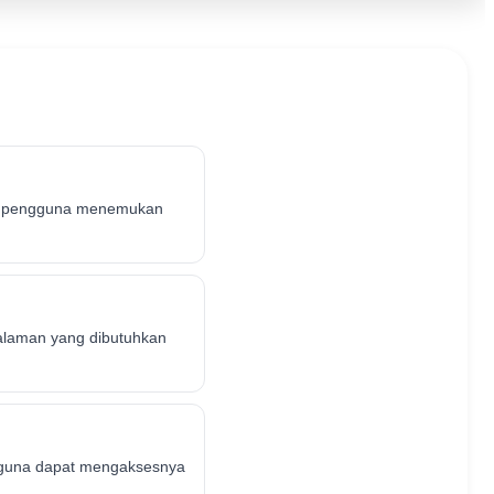
ntu pengguna menemukan
halaman yang dibutuhkan
gguna dapat mengaksesnya