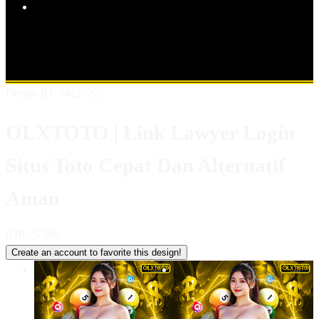
Popular Products
Shop All Designs
OLXTOTO
SITUS TOTO
BANDAR TOGEL
TOGEL ONLINE
OLXTOTO TOGEL
SITUS TOGEL
LOGIN
SITUS TOTO
Design ID: 74235272
OLXTOTO | Link Lawyer Login
Situs Toto Cepat Dan Alternatif
Aman
IDR 25.000
Create an account to favorite this design!