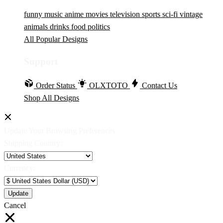
funny
music
anime
movies
television
sports
sci-fi
vintage
animals
drinks
food
politics
All Popular Designs
Support
Order Status
OLXTOTO
Contact Us
Shop All Designs
Update Your Browsing Preferences
Shipping Country:
Currency:
Cancel