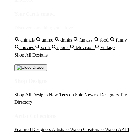
IDR5,000
Your Cart is empty...
Discover something you'll love!
animals
anime
drinks
fantasy
food
funny
movies
sci-fi
sports
television
vintage
Shop All Designs
Shop Designs
Shop All Designs
New Tees on Sale
Newest Designers
Tag
Directory
Artist Collections
Featured Designers
Artists to Watch
Creators to Watch
AAPI