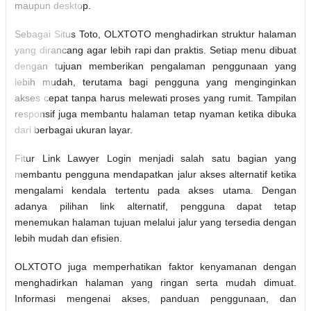
maupun desktop.
Sebagai Situs Toto, OLXTOTO menghadirkan struktur halaman
yang dirancang agar lebih rapi dan praktis. Setiap menu dibuat
dengan tujuan memberikan pengalaman penggunaan yang
lebih mudah, terutama bagi pengguna yang menginginkan
akses cepat tanpa harus melewati proses yang rumit. Tampilan
responsif juga membantu halaman tetap nyaman ketika dibuka
dari berbagai ukuran layar.
Fitur Link Lawyer Login menjadi salah satu bagian yang
membantu pengguna mendapatkan jalur akses alternatif ketika
mengalami kendala tertentu pada akses utama. Dengan
adanya pilihan link alternatif, pengguna dapat tetap
menemukan halaman tujuan melalui jalur yang tersedia dengan
lebih mudah dan efisien.
OLXTOTO juga memperhatikan faktor kenyamanan dengan
menghadirkan halaman yang ringan serta mudah dimuat.
Informasi mengenai akses, panduan penggunaan, dan