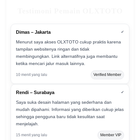
Testimoni Pemain OLXTOTO
Dimas – Jakarta
✔
Menurut saya akses OLXTOTO cukup praktis karena
tampilan websitenya ringan dan tidak
membingungkan. Link alternatifnya juga membantu
ketika mencari jalur masuk lainnya.
10 menit yang lalu
Verified Member
Rendi – Surabaya
✔
Saya suka desain halaman yang sederhana dan
mudah dipahami. Informasi yang diberikan cukup jelas
sehingga pengguna baru tidak kesulitan saat
menjelajah.
15 menit yang lalu
Member VIP