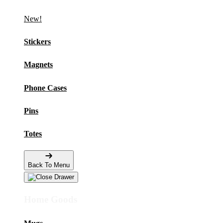
New!
Stickers
Magnets
Phone Cases
Pins
Totes
Back To Menu
Home Goods