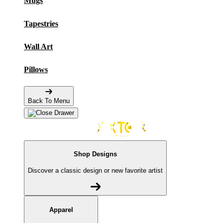
Mugs
Tapestries
Wall Art
Pillows
Back To Menu
Shop Designs
Discover a classic design or new favorite artist
Apparel