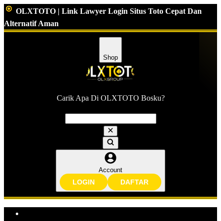
OLXTOTO | Link Lawyer Login Situs Toto Cepat Dan
Alternatif Aman
Shop
Carik Apa Di OLXTOTO Bosku?
Account
LOGIN
DAFTAR
Explore Categories