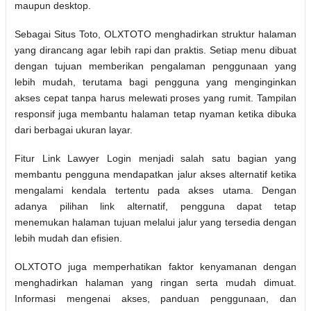
maupun desktop.
Sebagai Situs Toto, OLXTOTO menghadirkan struktur halaman
yang dirancang agar lebih rapi dan praktis. Setiap menu dibuat
dengan tujuan memberikan pengalaman penggunaan yang
lebih mudah, terutama bagi pengguna yang menginginkan
akses cepat tanpa harus melewati proses yang rumit. Tampilan
responsif juga membantu halaman tetap nyaman ketika dibuka
dari berbagai ukuran layar.
Fitur Link Lawyer Login menjadi salah satu bagian yang
membantu pengguna mendapatkan jalur akses alternatif ketika
mengalami kendala tertentu pada akses utama. Dengan
adanya pilihan link alternatif, pengguna dapat tetap
menemukan halaman tujuan melalui jalur yang tersedia dengan
lebih mudah dan efisien.
OLXTOTO juga memperhatikan faktor kenyamanan dengan
menghadirkan halaman yang ringan serta mudah dimuat.
Informasi mengenai akses, panduan penggunaan, dan