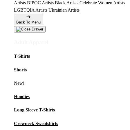
Artists
BIPOC Artists
Black Artists
Celebrate Women Artists
LGBTQIA Artists
Ukrainian Artists
Back To Menu
Adult Apparel
T-Shirts
Shorts
New!
Hoodies
Long Sleeve T-Shirts
Crewneck Sweatshirts