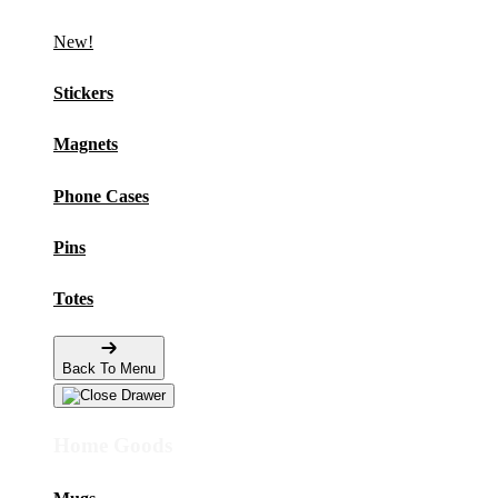
New!
Stickers
Magnets
Phone Cases
Pins
Totes
Back To Menu
Home Goods