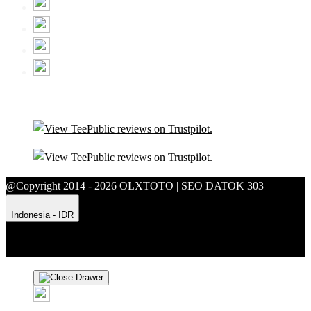
@Copyright 2014 - 2026 OLXTOTO | SEO DATOK 303
Indonesia - IDR
Product Safety
Intellectual Property Policy
CA: Do Not Sell My
Personal Information
Privacy Policy
Terms