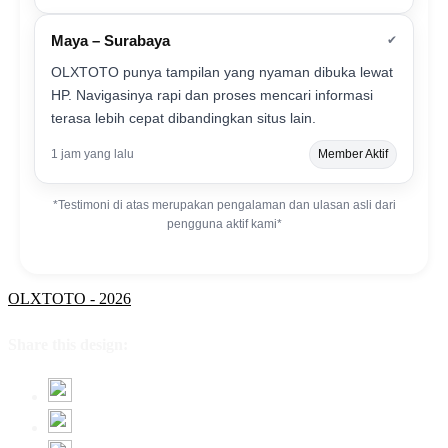
Maya – Surabaya
✔
OLXTOTO punya tampilan yang nyaman dibuka lewat
HP. Navigasinya rapi dan proses mencari informasi
terasa lebih cepat dibandingkan situs lain.
1 jam yang lalu
Member Aktif
*Testimoni di atas merupakan pengalaman dan ulasan asli dari
pengguna aktif kami*
OLXTOTO - 2026
Share this design: