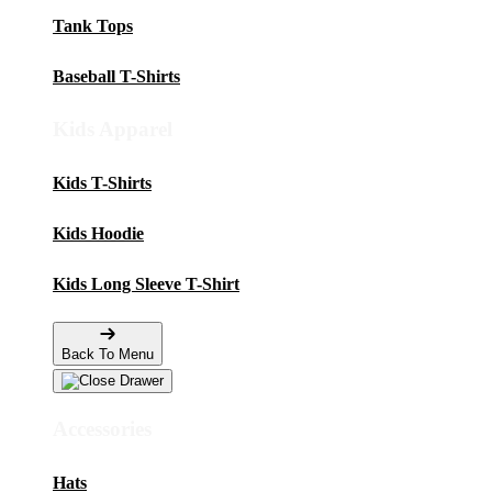
Tank Tops
Baseball T-Shirts
Kids Apparel
Kids T-Shirts
Kids Hoodie
Kids Long Sleeve T-Shirt
Back To Menu
Accessories
Hats