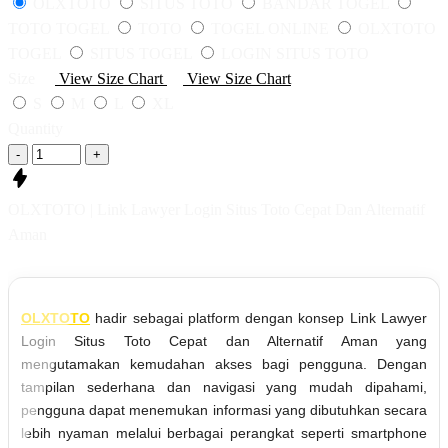
OLXTOTO
SITUS TOTO
BANDAR TOGEL
TOTO TOGEL
TOTO
TOGEL ONLINE
OLXTOTO
TOGEL
SITUS TOGEL
LOGIN SITUS TOTO
Size
View Size Chart
View Size Chart
S
M
L
XL
Quantity
-
+
OLXTOTO | Link Lawyer Login Situs Toto Cepat Dan Alternatif
Aman
OLXTOTO
hadir sebagai platform dengan konsep Link Lawyer
Login Situs Toto Cepat dan Alternatif Aman yang
mengutamakan kemudahan akses bagi pengguna. Dengan
tampilan sederhana dan navigasi yang mudah dipahami,
pengguna dapat menemukan informasi yang dibutuhkan secara
lebih nyaman melalui berbagai perangkat seperti smartphone