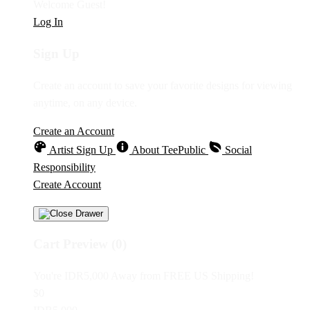
Welcome Guest!
Log In
Sign Up
Create an account to save your favorite designs for viewing
anytime, on any device.
Create an Account
Artist Sign Up
About TeePublic
Social
Responsibility
Create Account
Cart Preview (0)
You're
IDR5,000
Away from
FREE US Shipping!
$0