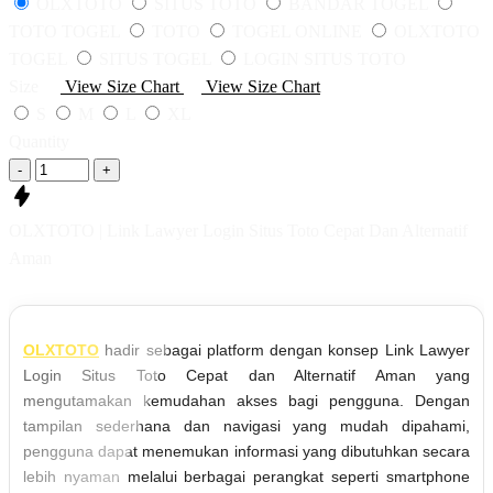
OLXTOTO
SITUS TOTO
BANDAR TOGEL
TOTO TOGEL
TOTO
TOGEL ONLINE
OLXTOTO
TOGEL
SITUS TOGEL
LOGIN SITUS TOTO
Size
View Size Chart
View Size Chart
S
M
L
XL
Quantity
-
+
OLXTOTO | Link Lawyer Login Situs Toto Cepat Dan Alternatif
Aman
OLXTOTO
hadir sebagai platform dengan konsep Link Lawyer
Login Situs Toto Cepat dan Alternatif Aman yang
mengutamakan kemudahan akses bagi pengguna. Dengan
tampilan sederhana dan navigasi yang mudah dipahami,
pengguna dapat menemukan informasi yang dibutuhkan secara
lebih nyaman melalui berbagai perangkat seperti smartphone