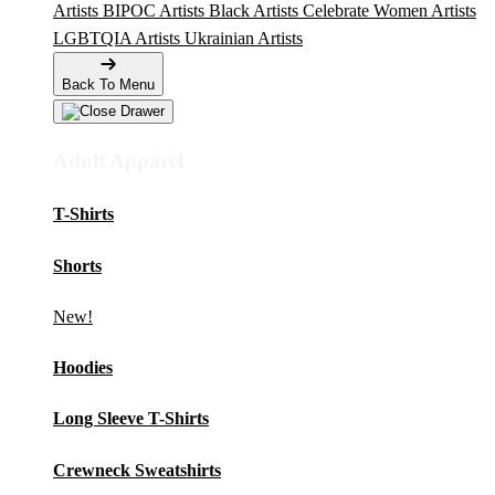
Artists
BIPOC Artists
Black Artists
Celebrate Women Artists
LGBTQIA Artists
Ukrainian Artists
Back To Menu
Adult Apparel
T-Shirts
Shorts
New!
Hoodies
Long Sleeve T-Shirts
Crewneck Sweatshirts