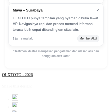
Maya – Surabaya
✔
OLXTOTO punya tampilan yang nyaman dibuka lewat
HP. Navigasinya rapi dan proses mencari informasi
terasa lebih cepat dibandingkan situs lain.
1 jam yang lalu
Member Aktif
*Testimoni di atas merupakan pengalaman dan ulasan asli dari
pengguna aktif kami*
OLXTOTO - 2026
Share this design: