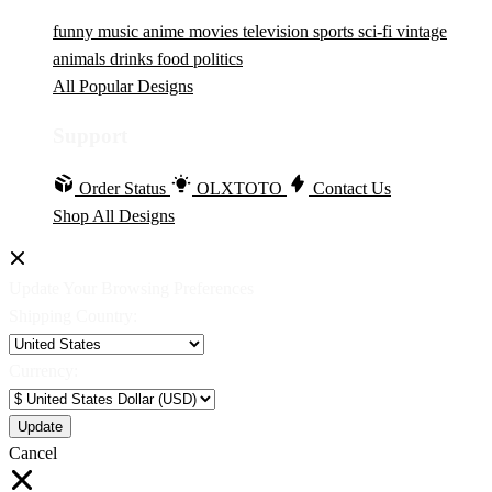
funny
music
anime
movies
television
sports
sci-fi
vintage
animals
drinks
food
politics
All Popular Designs
Support
Order Status
OLXTOTO
Contact Us
Shop All Designs
Update Your Browsing Preferences
Shipping Country:
Currency:
Cancel