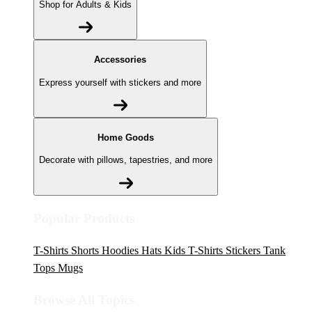
Shop for Adults & Kids
Accessories
Express yourself with stickers and more
Home Goods
Decorate with pillows, tapestries, and more
Popular Products
T-Shirts
Shorts
Hoodies
Hats
Kids T-Shirts
Stickers
Tank
Tops
Mugs
Browse All Topics