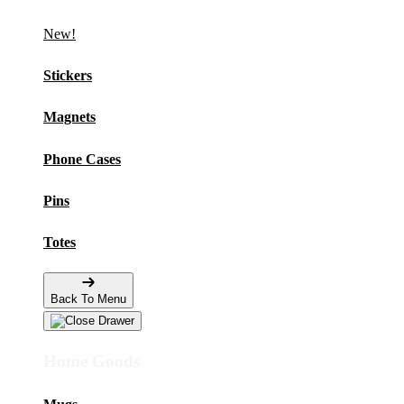
New!
Stickers
Magnets
Phone Cases
Pins
Totes
Back To Menu
Home Goods