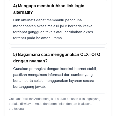
4) Mengapa membutuhkan link login
alternatif?
Link alternatif dapat membantu pengguna
mendapatkan akses melalui jalur berbeda ketika
terdapat gangguan teknis atau perubahan akses
tertentu pada halaman utama.
5) Bagaimana cara menggunakan OLXTOTO
dengan nyaman?
Gunakan perangkat dengan koneksi internet stabil,
pastikan mengakses informasi dari sumber yang
benar, serta selalu menggunakan layanan secara
bertanggung jawab.
Catatan: Pastikan Anda mengikuti aturan batasan usia legal yang
berlaku di wilayah Anda dan bermainlah dengan bijak serta
profesional.