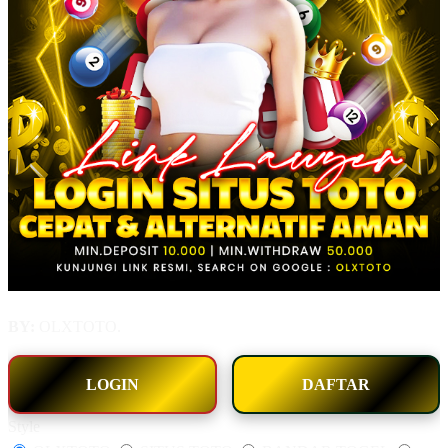
BY:
OLXTOTO.
LOGIN
DAFTAR
Style