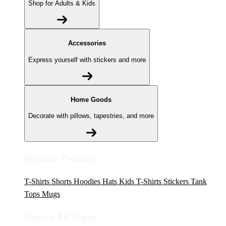
Shop for Adults & Kids
Accessories
Express yourself with stickers and more
Home Goods
Decorate with pillows, tapestries, and more
Popular Products
T-Shirts
Shorts
Hoodies
Hats
Kids T-Shirts
Stickers
Tank
Tops
Mugs
Browse All Topics