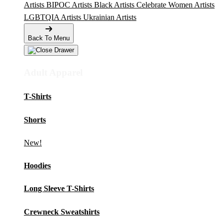
Artists
BIPOC Artists
Black Artists
Celebrate Women Artists
LGBTQIA Artists
Ukrainian Artists
Back To Menu
Adult Apparel
T-Shirts
Shorts
New!
Hoodies
Long Sleeve T-Shirts
Crewneck Sweatshirts