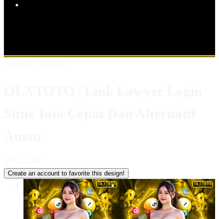
Popular Products
Shop All Designs
OLXTOTO
SITUS TOTO
BANDAR TOGEL
TOGEL ONLINE
OLXTOTO TOGEL
SITUS TOGEL
LOGIN
SITUS TOTO
Design ID: 74235272
OLXTOTO | Link Lawyer Login
Situs Toto Cepat Dan Alternatif
Aman
IDR 25.000
Create an account to favorite this design!