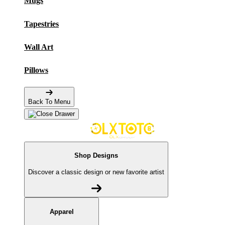
Mugs
Tapestries
Wall Art
Pillows
Back To Menu
Shop Designs
Discover a classic design or new favorite artist
Apparel