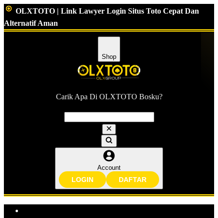
OLXTOTO | Link Lawyer Login Situs Toto Cepat Dan
Alternatif Aman
Shop
Carik Apa Di OLXTOTO Bosku?
Account
LOGIN
DAFTAR
Explore Categories