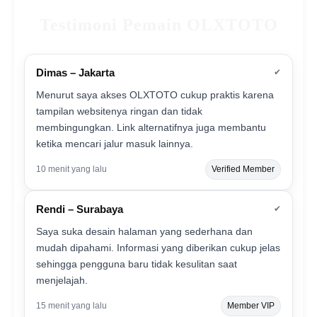
Testimoni Pemain OLXTOTO
Dimas – Jakarta
✔
Menurut saya akses OLXTOTO cukup praktis karena
tampilan websitenya ringan dan tidak
membingungkan. Link alternatifnya juga membantu
ketika mencari jalur masuk lainnya.
10 menit yang lalu
Verified Member
Rendi – Surabaya
✔
Saya suka desain halaman yang sederhana dan
mudah dipahami. Informasi yang diberikan cukup jelas
sehingga pengguna baru tidak kesulitan saat
menjelajah.
15 menit yang lalu
Member VIP