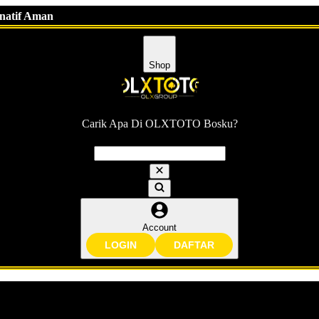
natif Aman
Shop
Carik Apa Di OLXTOTO Bosku?
Account
LOGIN
DAFTAR