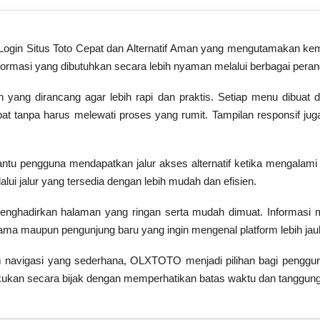
 Login Situs Toto Cepat dan Alternatif Aman yang mengutamakan k
rmasi yang dibutuhkan secara lebih nyaman melalui berbagai peran
 yang dirancang agar lebih rapi dan praktis. Setiap menu dibuat
t tanpa harus melewati proses yang rumit. Tampilan responsif jug
ntu pengguna mendapatkan jalur akses alternatif ketika mengalami 
ui jalur yang tersedia dengan lebih mudah dan efisien.
hadirkan halaman yang ringan serta mudah dimuat. Informasi 
ama maupun pengunjung baru yang ingin mengenal platform lebih jau
m navigasi yang sederhana, OLXTOTO menjadi pilihan bagi pengguna
akukan secara bijak dengan memperhatikan batas waktu dan tanggung 