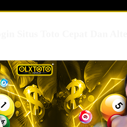
OGEL ONLINE
OLXTOTO TOGEL
SITUS TOGEL
LOGIN SITU
n Situs Toto Cepat Dan Alt