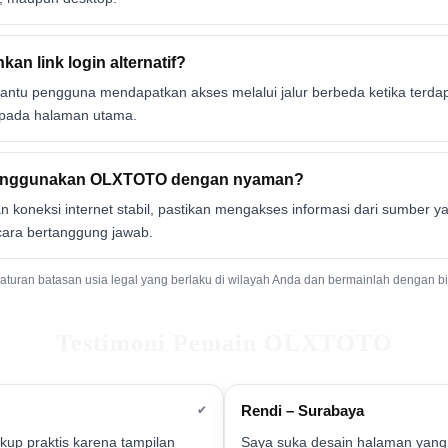
n link login alternatif?
bantu pengguna mendapatkan akses melalui jalur berbeda ketika terda
 pada halaman utama.
menggunakan OLXTOTO dengan nyaman?
koneksi internet stabil, pastikan mengakses informasi dari sumber ya
ara bertanggung jawab.
aturan batasan usia legal yang berlaku di wilayah Anda dan bermainlah dengan bij
Testimoni Pemain OLXTOTO
Rendi – Surabaya
✔
p praktis karena tampilan
Saya suka desain halaman yang