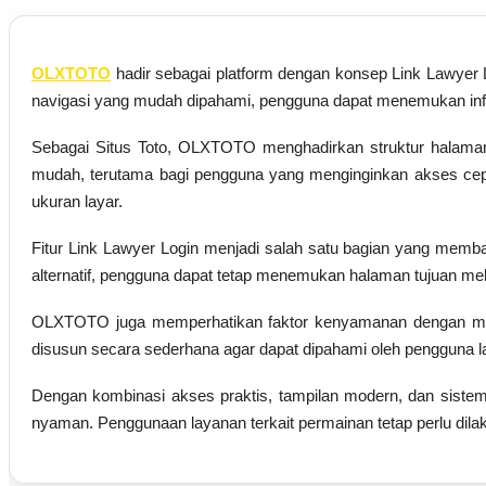
OLXTOTO
hadir sebagai platform dengan konsep Link Lawyer
navigasi yang mudah dipahami, pengguna dapat menemukan info
Sebagai Situs Toto, OLXTOTO menghadirkan struktur halaman
mudah, terutama bagi pengguna yang menginginkan akses cepa
ukuran layar.
Fitur Link Lawyer Login menjadi salah satu bagian yang memba
alternatif, pengguna dapat tetap menemukan halaman tujuan melal
OLXTOTO juga memperhatikan faktor kenyamanan dengan meng
disusun secara sederhana agar dapat dipahami oleh pengguna l
Dengan kombinasi akses praktis, tampilan modern, dan siste
nyaman. Penggunaan layanan terkait permainan tetap perlu dil