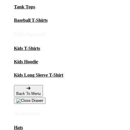
Tank Tops
Baseball T-Shirts
Kids Apparel
Kids T-Shirts
Kids Hoodie
Kids Long Sleeve T-Shirt
Back To Menu
Accessories
Hats