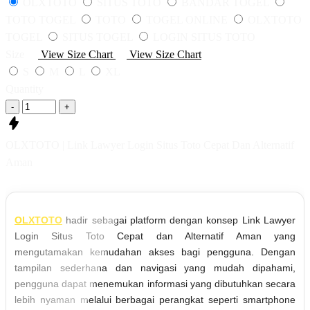
OLXTOTO
SITUS TOTO
BANDAR TOGEL
TOTO TOGEL
TOTO
TOGEL ONLINE
OLXTOTO
TOGEL
SITUS TOGEL
LOGIN SITUS TOTO
Size
View Size Chart
View Size Chart
S
M
L
XL
Quantity
-
+
OLXTOTO | Link Lawyer Login Situs Toto Cepat Dan Alternatif
Aman
OLXTOTO
hadir sebagai platform dengan konsep Link Lawyer
Login Situs Toto Cepat dan Alternatif Aman yang
mengutamakan kemudahan akses bagi pengguna. Dengan
tampilan sederhana dan navigasi yang mudah dipahami,
pengguna dapat menemukan informasi yang dibutuhkan secara
lebih nyaman melalui berbagai perangkat seperti smartphone