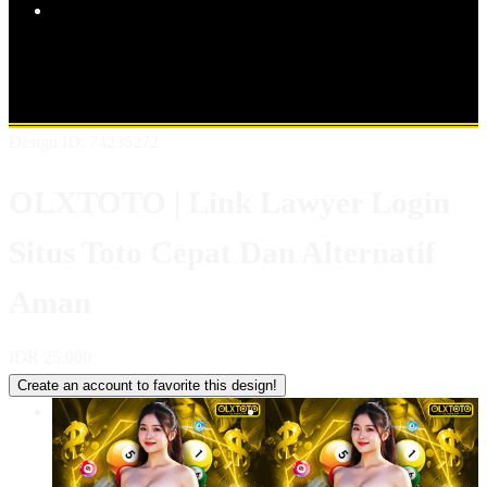
Popular Products
Shop All Designs
OLXTOTO
SITUS TOTO
BANDAR TOGEL
TOGEL ONLINE
OLXTOTO TOGEL
SITUS TOGEL
LOGIN
SITUS TOTO
Design ID: 74235272
OLXTOTO | Link Lawyer Login
Situs Toto Cepat Dan Alternatif
Aman
IDR 25.000
Create an account to favorite this design!