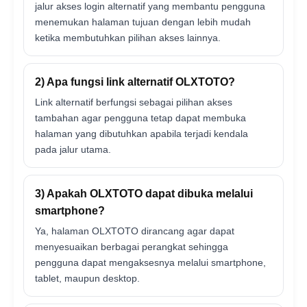
jalur akses login alternatif yang membantu pengguna
menemukan halaman tujuan dengan lebih mudah
ketika membutuhkan pilihan akses lainnya.
2) Apa fungsi link alternatif OLXTOTO?
Link alternatif berfungsi sebagai pilihan akses
tambahan agar pengguna tetap dapat membuka
halaman yang dibutuhkan apabila terjadi kendala
pada jalur utama.
3) Apakah OLXTOTO dapat dibuka melalui
smartphone?
Ya, halaman OLXTOTO dirancang agar dapat
menyesuaikan berbagai perangkat sehingga
pengguna dapat mengaksesnya melalui smartphone,
tablet, maupun desktop.