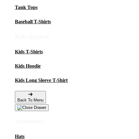
Tank Tops
Baseball T-Shirts
Kids Apparel
Kids T-Shirts
Kids Hoodie
Kids Long Sleeve T-Shirt
Back To Menu
Accessories
Hats