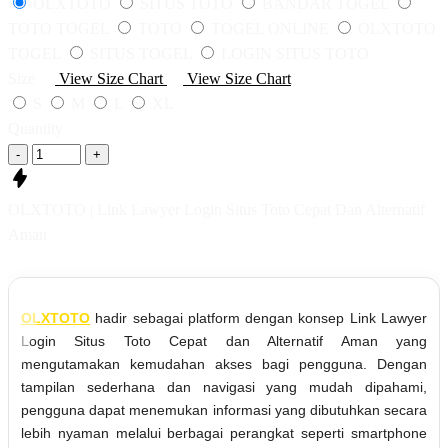
OLXTOTO
SITUS TOTO
BANDAR TOGEL
TOTO TOGEL
TOTO
TOGEL ONLINE
OLXTOTO
TOGEL
SITUS TOGEL
LOGIN SITUS TOTO
Size
View Size Chart
View Size Chart
S
M
L
XL
Quantity
-
+
OLXTOTO | Link Lawyer Login Situs Toto Cepat Dan Alternatif
Aman
OLXTOTO
hadir sebagai platform dengan konsep Link Lawyer
Login Situs Toto Cepat dan Alternatif Aman yang
mengutamakan kemudahan akses bagi pengguna. Dengan
tampilan sederhana dan navigasi yang mudah dipahami,
pengguna dapat menemukan informasi yang dibutuhkan secara
lebih nyaman melalui berbagai perangkat seperti smartphone