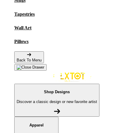
Mugs
Tapestries
Wall Art
Pillows
Back To Menu
Shop Designs
Discover a classic design or new favorite artist
Apparel