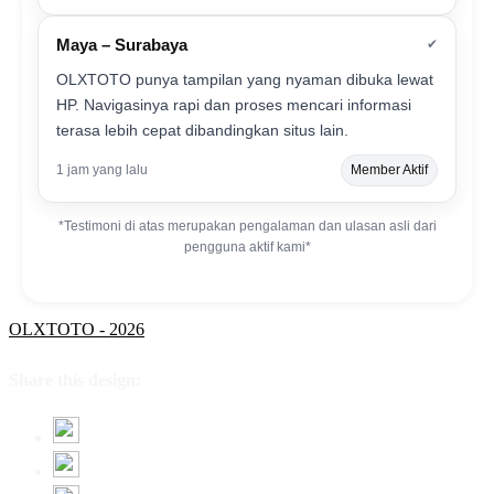
Maya – Surabaya
✔
OLXTOTO punya tampilan yang nyaman dibuka lewat
HP. Navigasinya rapi dan proses mencari informasi
terasa lebih cepat dibandingkan situs lain.
1 jam yang lalu
Member Aktif
*Testimoni di atas merupakan pengalaman dan ulasan asli dari
pengguna aktif kami*
OLXTOTO - 2026
Share this design: