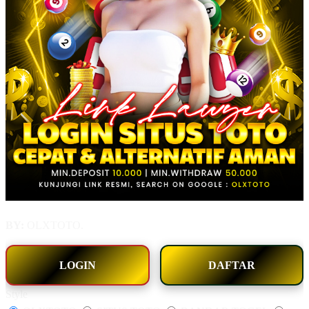
BY:
OLXTOTO.
LOGIN
DAFTAR
Style