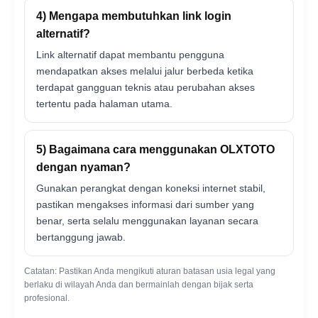
4) Mengapa membutuhkan link login
alternatif?
Link alternatif dapat membantu pengguna
mendapatkan akses melalui jalur berbeda ketika
terdapat gangguan teknis atau perubahan akses
tertentu pada halaman utama.
5) Bagaimana cara menggunakan OLXTOTO
dengan nyaman?
Gunakan perangkat dengan koneksi internet stabil,
pastikan mengakses informasi dari sumber yang
benar, serta selalu menggunakan layanan secara
bertanggung jawab.
Catatan: Pastikan Anda mengikuti aturan batasan usia legal yang
berlaku di wilayah Anda dan bermainlah dengan bijak serta
profesional.