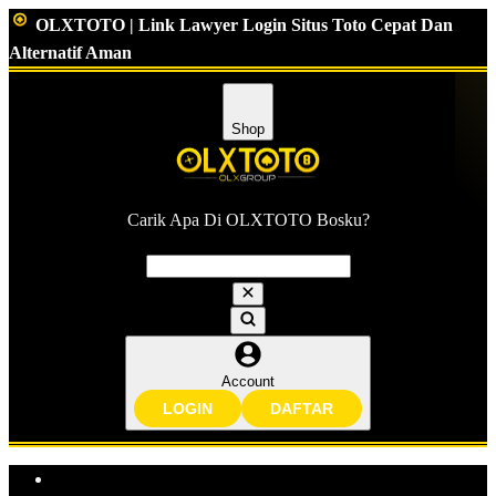
OLXTOTO | Link Lawyer Login Situs Toto Cepat Dan
Alternatif Aman
Shop
Carik Apa Di OLXTOTO Bosku?
Account
LOGIN
DAFTAR
Explore Categories