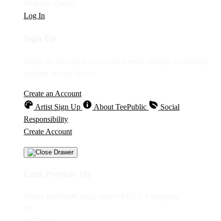
Welcome Guest!
Log In
Sign Up
Create an account to save your favorite designs for viewing
anytime, on any device.
Create an Account
Artist Sign Up
About TeePublic
Social
Responsibility
Create Account
Cart Preview (0)
You're
IDR5,000
Away from
FREE US Shipping!
$0