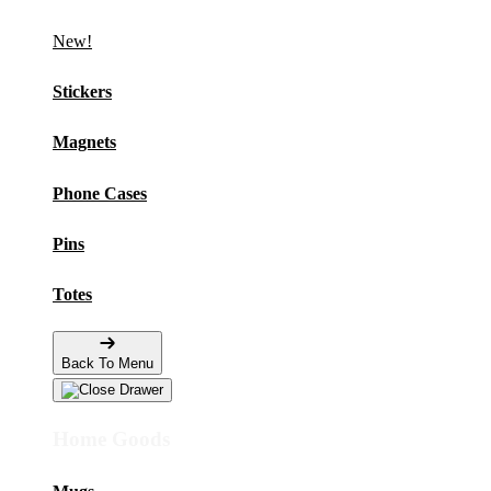
New!
Stickers
Magnets
Phone Cases
Pins
Totes
Back To Menu
Home Goods