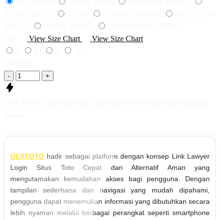
OLXTOTO
SITUS TOTO
BANDAR TOGEL
TOTO TOGEL
TOTO
TOGEL ONLINE
OLXTOTO
TOGEL
SITUS TOGEL
LOGIN SITUS TOTO
Size
View Size Chart
View Size Chart
S
M
L
XL
Quantity
-
+
OLXTOTO | Link Lawyer Login Situs Toto Cepat Dan Alternatif
Aman
OLXTOTO
hadir sebagai platform dengan konsep Link Lawyer
Login Situs Toto Cepat dan Alternatif Aman yang
mengutamakan kemudahan akses bagi pengguna. Dengan
tampilan sederhana dan navigasi yang mudah dipahami,
pengguna dapat menemukan informasi yang dibutuhkan secara
lebih nyaman melalui berbagai perangkat seperti smartphone