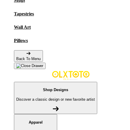
Mugs
Tapestries
Wall Art
Pillows
Back To Menu
Shop Designs
Discover a classic design or new favorite artist
Apparel