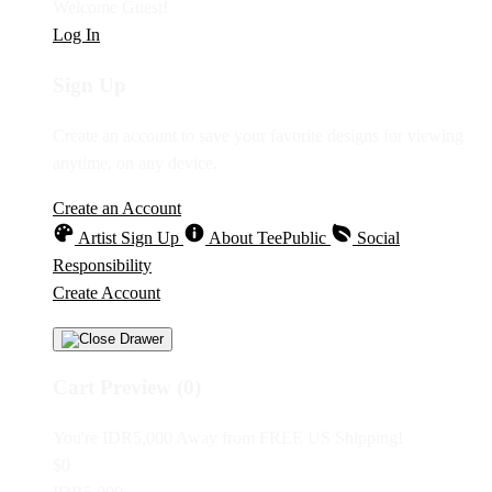
Welcome Guest!
Log In
Sign Up
Create an account to save your favorite designs for viewing
anytime, on any device.
Create an Account
Artist Sign Up
About TeePublic
Social
Responsibility
Create Account
Cart Preview (0)
You're
IDR5,000
Away from
FREE US Shipping!
$0