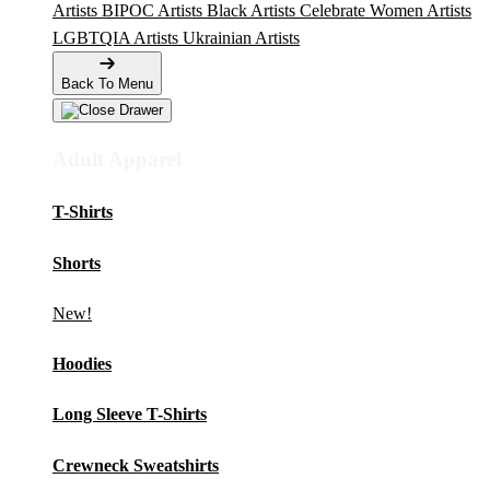
Artists
BIPOC Artists
Black Artists
Celebrate Women Artists
LGBTQIA Artists
Ukrainian Artists
Back To Menu
Adult Apparel
T-Shirts
Shorts
New!
Hoodies
Long Sleeve T-Shirts
Crewneck Sweatshirts