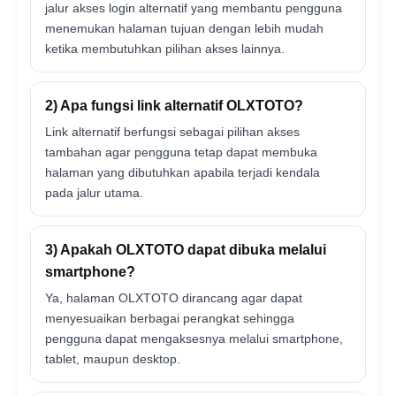
jalur akses login alternatif yang membantu pengguna
menemukan halaman tujuan dengan lebih mudah
ketika membutuhkan pilihan akses lainnya.
2) Apa fungsi link alternatif OLXTOTO?
Link alternatif berfungsi sebagai pilihan akses
tambahan agar pengguna tetap dapat membuka
halaman yang dibutuhkan apabila terjadi kendala
pada jalur utama.
3) Apakah OLXTOTO dapat dibuka melalui
smartphone?
Ya, halaman OLXTOTO dirancang agar dapat
menyesuaikan berbagai perangkat sehingga
pengguna dapat mengaksesnya melalui smartphone,
tablet, maupun desktop.