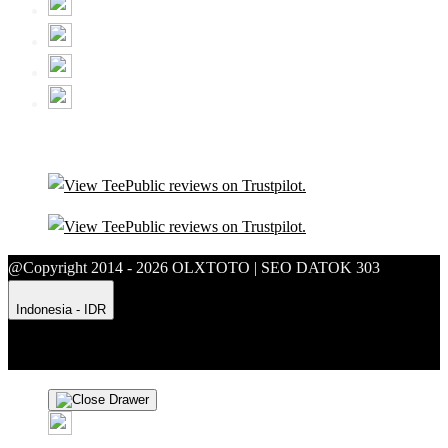
@Copyright 2014 - 2026 OLXTOTO | SEO DATOK 303
Indonesia - IDR
Product Safety
Intellectual Property Policy
CA: Do Not Sell My
Personal Information
Privacy Policy
Terms