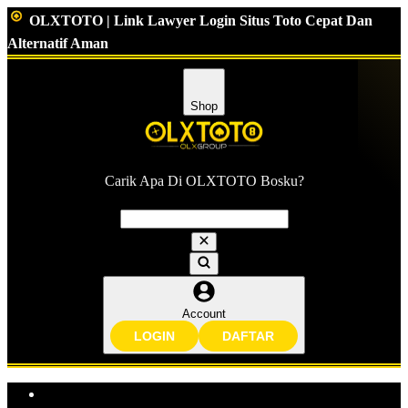
OLXTOTO | Link Lawyer Login Situs Toto Cepat Dan
Alternatif Aman
Shop
Carik Apa Di OLXTOTO Bosku?
Account
LOGIN
DAFTAR
Explore Categories