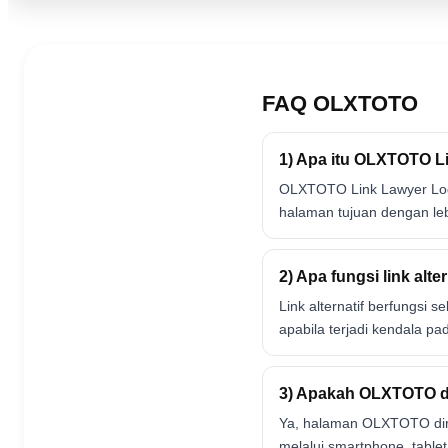
FAQ OLXTOTO
1) Apa itu OLXTOTO L
OLXTOTO Link Lawyer Logi
halaman tujuan dengan leb
2) Apa fungsi link al
Link alternatif berfungsi
apabila terjadi kendala pa
3) Apakah OLXTOTO d
Ya, halaman OLXTOTO dir
melalui smartphone, table