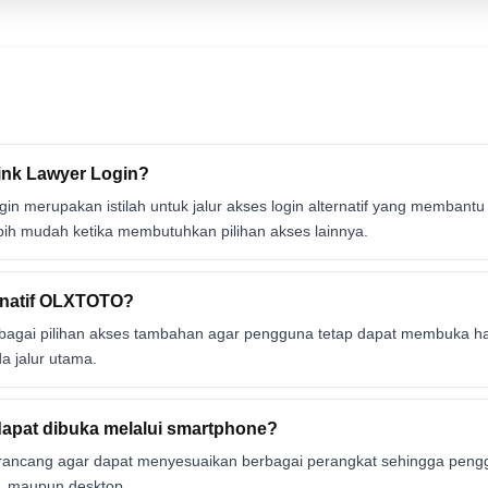
ink Lawyer Login?
n merupakan istilah untuk jalur akses login alternatif yang memba
ih mudah ketika membutuhkan pilihan akses lainnya.
ternatif OLXTOTO?
 sebagai pilihan akses tambahan agar pengguna tetap dapat membuka 
da jalur utama.
apat dibuka melalui smartphone?
ancang agar dapat menyesuaikan berbagai perangkat sehingga pen
t, maupun desktop.