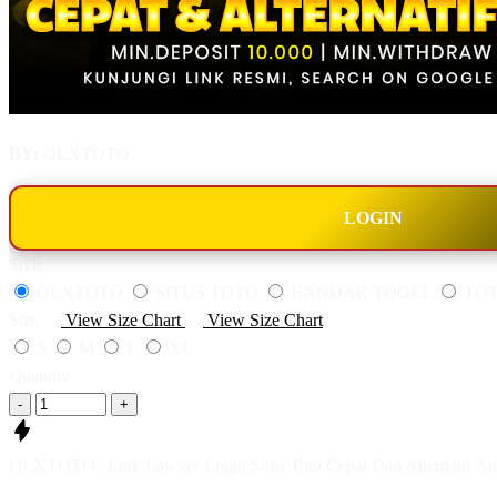
BY:
OLXTOTO.
LOGIN
Style
OLXTOTO
SITUS TOTO
BANDAR TOGEL
TO
Size
View Size Chart
View Size Chart
S
M
L
XL
Quantity
-
+
OLXTOTO | Link Lawyer Login Situs Toto Cepat Dan Alternatif A