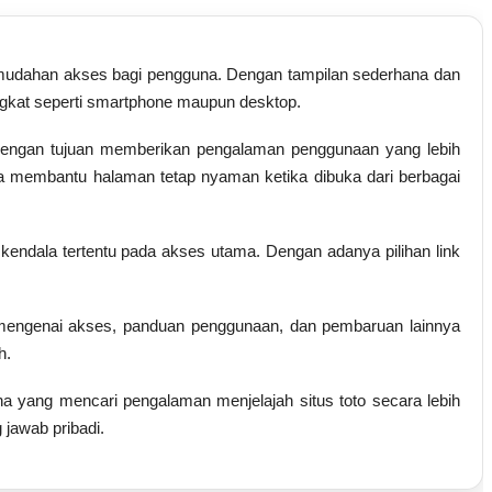
emudahan akses bagi pengguna. Dengan tampilan sederhana dan
gkat seperti smartphone maupun desktop.
 dengan tujuan memberikan pengalaman penggunaan yang lebih
a membantu halaman tetap nyaman ketika dibuka dari berbagai
kendala tertentu pada akses utama. Dengan adanya pilihan link
mengenai akses, panduan penggunaan, dan pembaruan lainnya
h.
 yang mencari pengalaman menjelajah situs toto secara lebih
jawab pribadi.